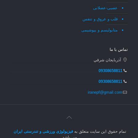
عصبی-عضلانی
قلب و عروق و تنفس
متابولیسم و بیوشیمی
تماس با ما
آذربايجان شرقي
09308658811
09308658811
iranepf@gmail.com
تمام حقوق این سایت متعلق به
فیزیولوژی ورزشی و تندرستی ایران
می باشد.