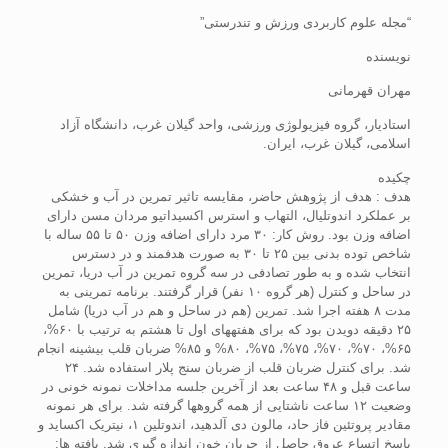
“مجله علوم کاربردی ورزش و تندرستی”
نویسنده
مهران قهرمانی
استادیار، گروه فیزیولوژی ورزشی، واحد گیلان غرب، دانشگاه آزاد
اسلامی، گیلان غرب، ایران.
چکیده
هدف : هدف از پژوهش حاضر، مقایسه تاثیر تمرین در آب و خشکی
بر عملکرد اندوتلیال، التهاب و استرس اکسیداتیو مردان مسن دارای
اضافه وزن بود. روش کار: ۳۰ مرد دارای اضافه وزن ۵۰ تا ۵۵ ساله با
شاخص توده بدنی بین ۲۵ تا ۳۰ به صورت هدفمند و در دسترس
انتخاب شده و به طور تصادفی در سه گروه تمرین در آب دریا، تمرین
در ساحل و کنترل (هر گروه ۱۰ نفر) قرار گرفتند. برنامه تمرینی به
مدت ۸ هفته اجرا شد. تمرین (هم در ساحل و هم در آب دریا) شامل
۲۵ دقیقه دویدن بود که برای هفته­های اول تا هشتم به ترتیب با ۶۰%،
۶۵%، ۷۰%، ۷۰%، ۷۵%، ۷۵%، ۸۰% و ۸۵% ضربان قلب بیشینه انجام
شد. برای کنترل ضربان قلب از ضربان سنج پلار استفاده شد. ۲۴
ساعت قبل و ۴۸ ساعت بعد از آخرین جلسه مداخلات نمونه خونی در
وضعیت ۱۲ ساعت ناشتایی از همه گروه­ها گرفته شد. برای هر نمونه
مقادیر پروتئین فاز حاد، مالون دی آلدهید، اندوتلین ۱، نیتریک اکساید و
پاسخ اتساع عروق حاصل از جریان خون اندازه گیری شد. یافته ها: