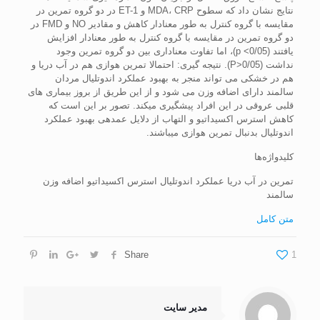
نتایج نشان داد که سطوح MDA، CRP و ET-1 در دو گروه تمرین در
مقایسه با گروه کنترل به طور معنادار کاهش و مقادیر NO و FMD در
دو گروه تمرین در مقایسه با گروه کنترل به طور معنادار افزایش
یافتند (p <0/05)، اما تفاوت معناداری بین دو گروه تمرین وجود
نداشت (P>0/05). نتیجه گیری: احتمالا تمرین هوازی هم در آب دریا و
هم در خشکی می­ تواند منجر به بهبود عملکرد اندوتلیال مردان
سالمند دارای اضافه وزن می­ شود و از این طریق از بروز بیماری­ های
قلبی عروقی در این افراد پیشگیری می­کند. تصور بر این است که
کاهش استرس اکسیداتیو و التهاب از دلایل عمده­ی بهبود عملکرد
اندوتلیال بدنبال تمرین هوازی می­باشند.
کلیدواژه‌ها
تمرین در آب دریا عملکرد اندوتلیال استرس اکسیداتیو اضافه وزن
سالمند
متن کامل
Share
1
مدیر سایت