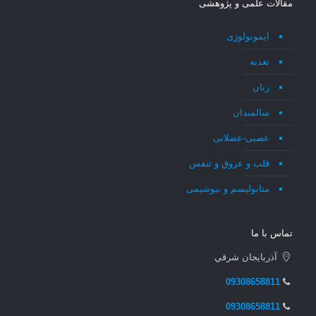
مقالات علمی و پژوهشی
ایمونولوژی
تغذیه
زنان
سالمندان
عصبی-عضلانی
قلب و عروق و تنفس
متابولیسم و بیوشیمی
تماس با ما
آذربايجان شرقي
09308658811
09308658811