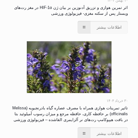
۱۰ بهمن ۱۴۰۴
اثر تمرین هوازی و تزریق آدنوزین بر بیان ژن HIF-1α در مغز رت‌های
ویستار پس از سکته مغزی- فیزیولوژی ورزشی
اطلاعات بیشتر
۳۰ خرداد ۱۴۰۴
تاثیر تمرینات هوازی همراه با مصرف عصاره گیاه بادرنجبویه (Melissa
officinalis) بر حافظه کاری، حافظه مرجع و میزان رسوب آمیلوئید بتا
در بافت هیپوکامپ رت‌های نر آلزایمری القاشده – فیزیولوژی ورزشی
اطلاعات بیشتر