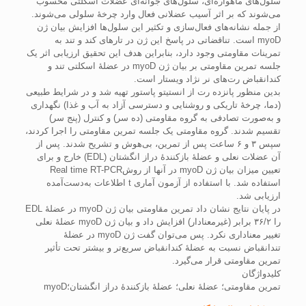
سلول‌های ماهواره‌ای، سلول‌های جوانه‌ای عضلات اسکلتی محسوب
می‌شوند که بر اثر آسیب عضلانی فعال وارد چرخۀ سلولی می‌شوند.
از جمله نشانه‌های فعال‌سازی و تکثیر این سلول‌ها افزایش بیان ژن
myoD است. تناقضاتی در پاسخ این ژن در تارهای کند و تند به
تمرینات مقاومتی وجود دارد، بنابراین هدف این تحقیق ارزیابی اثر یک
جلسه تمرین مقاومتی بر بیان ژن myoD در عضلۀ اسکلتی تند و
کندانقباض رت‌های نر نژاد ویستار است.
بدین منظور پانزده رت از انستیتو پاستور تهیه شد و در شرایط طبیعی
(دما، چرخۀ تاریکی و روشنایی و دسترسی آزاد به آب و غذا) نگهداری
و به‌صورت تصادفی به گروه مقاومتی (ده سر) و کنترل (پنج سر)
تقسیم شدند. گروه مقاومتی یک جلسه تمرین مقاومتی را اجرا کردند،
سپس ۳ و ۶ ساعت پس از تمرین، بی‌هوش و تشریح شدند. پس از
آن عضلات نعلی و عضلۀ بازکنندۀ دراز انگشتان (EDL) خارج و برای
تعیین میزان بیان ژن myoD در آنها از روشReal time RT-PCR
استفاده شد. با استفاده از آزمون آماری t اطلاعات به‌دست‌آمده
ارزیابی شد.
در پایان نتایج نشان داد تمرین مقاومتی بیان ژن myoD در عضلۀ EDL
را ۳۶/۲ برابر (غیرمعنادار) افزایش داد و بیان ژن myoD عضلۀ نعلی
تغییر معناداری نکرد. پس می‌توان گفت ژن myoD در عضلۀ
تندانقباض نسبت به عضلۀ کندانقباض سریع‌تر و بیشتر تحت تأثیر
تمرین مقاومتی قرار می‌گیرد.
کلیدواژگان
تمرین مقاومتی؛ عضلۀ نعلی؛ عضلۀ بازکنندۀ دراز انگشتان؛myoD