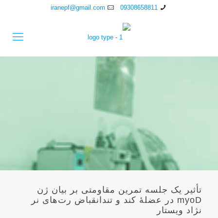
iranepf@gmail.com
09308658811
تأثیر یک جلسه تمرین مقاومتی بر بیان ژن
myoD در عضلۀ کند و تندانقباض رت‌های نر
نژاد ویستار