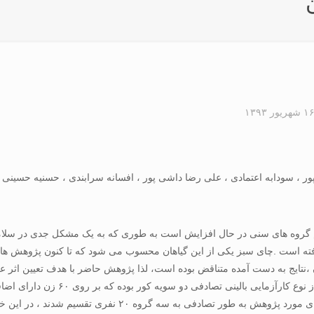
۱ شهریور ۱۳۹۳
ور ، سودابه اعتمادی ، علی رضا داشی پور ، افسانه سرابندی ، حسنيه حسينی
مام گروه های سنی در حال افزايش است به طوری که به يک مشکل جدی در سلام
ته است .چای سبز يکی از اين گياهان محسوب می شود که تا کنون پژوهش هايی 
 ،نتايج به دست آمده متناقض بوده است، لذا پژوهش حاضر با هدف تعيين اثر 
کمر) که واجد معيار های ورود به مطالعه بودند ، انجام شد. وا