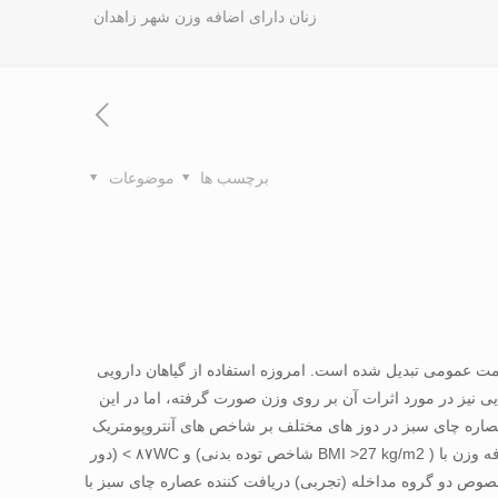
زنان دارای اضافه وزن شهر زاهدان
برچسب ها
موضوعات
ت عمومی تبديل شده است. امروزه استفاده از گياهان دارويی
نيز در مورد اثرات آن بر روی وزن صورت گرفته، اما در اين
عصاره چای سبز در دوز های مختلف بر شاخص های آنتروپومتريک
در زنان چاق بالغ انجام شده است . مواد و روش ها : اين مطالعه از نوع کارآزمايی بالينی تصادفی دو سويه کور بوده که بر روی ۶۰ زن دارای اضافه وزن با ( BMI >27 kg/m2 شاخص توده بدنی) و ۸۷WC > (دور
حدهای مورد پژوهش به طور تصادفی به سه گروه ۲۰ نفری تقسيم شدند ، در اين خصوص دو گروه مداخله (تجربی) دريافت کننده عصاره چای سبز با