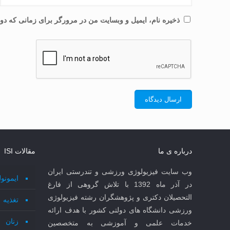
ذخیره نام، ایمیل و وبسایت من در مرورگر برای زمانی که دوب
درباره ی ما
مقالات ISI
وب سایت فیزیولوژی ورزشی و تندرستی ایران
ایمونو
در آذر ماه 1392 با تلاش گروهی از فارغ
التحصیلان دکتری و پژوهشگران رشته فیزیولوژی
تغذیه
ورزشی دانشگاه های دولتی کشور با هدف ارائه
زنان
خدمات علمی و آموزشی به متخصصین