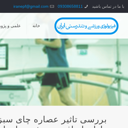
با ما در تماس باشید
09308658811
iranepf@gmail.com
خانه
علمی و پژو
بررسی تاثير عصاره چای سبز