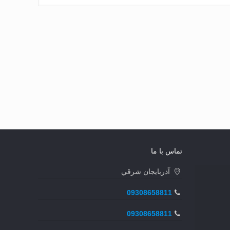
تماس با ما
آذربايجان شرقي
09308658811
09308658811