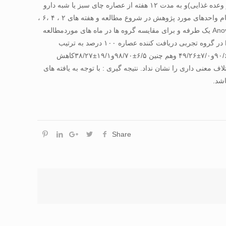
غلظت های (۵۰ و ۱۰۰ درصدی) وگروه کنترل (شاهد) ، دارونمای حاوی سلولز دريافت کردند . هر شرکت کننده روزانه ۳ بار(يک ساعت قبل از هر وعده غذايی)و به مدت ۱۲ هفته از عصاره چای سبز يا شبه دارو
دريافت می کرد و مشخصات آنتروپومتريک (وزن، قد، دور کمر، دور باسن ، شاخص توده بدنی (BMI) و نسبت دور کمر به دور باسن (WHR) و تمام واحدهای مورد پژوهش در شروع مطالعه و هفته های ۲ ، ۴ ،۶ ،
۸ ، ۱۰ و ۱۲اندازه گيری شده و سپس داده ها جمع آوری و در گروه های مختلف با استفاده از نرم افزار SPSS 19- Sas9.2 ،آزمون های آماری Anova يک طرفه و برای مقايسه گروه ها در ماه های موردمطالعه
ازآزمون Repeated Measurement استفاده و مورد تجزيه و تحليل قرار گرفتند . يافته ها : در شروع مطالعه ميانگين و انحراف معيار وزن و BMI در گروه تجربی دريافت کننده عصاره ۱۰۰ درصد به ترتيب
۳/۴±۱۹/۷۴ و۸/۰±۹۵/۲۸ ودر گروه تجربی دريافت کننده عصاره ی ۵۰ درصد۱/۵±۳۴/۷۴و۰۶/۱±۶۹/۲۸ بود که در پايان پژوهش به ترتيب به ۱/۴±۹۰/۶۷و۷/۰±۴۹/۲۶ وهم چنين ۶/۵±۹۸/۷۰و۱۹/۱±۳۸/۲۷کاهش
ی در ميانگين وزن و BMI می باشد (۰۱/۰ >P ،۰۵/۰ >P). ميانگين WHR در بين سه گروه، اختلاف معنی داری را نشان نداد. نتيجه گيری : با توجه به يافته های
شد.
Share