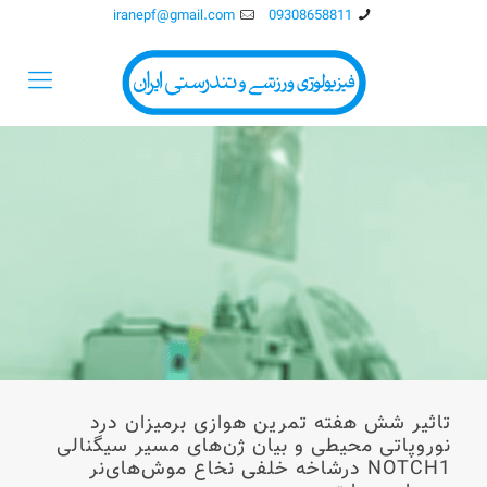
iranepf@gmail.com
09308658811
تاثیر شش هفته تمرین هوازی برمیزان درد
نوروپاتی محیطی و بیان ژن‌های مسیر سیگنالی
NOTCH1 درشاخه خلفی نخاع موش‌های‌نر