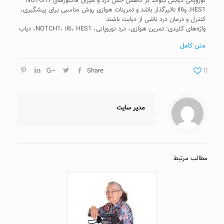
نوروپاتی دیابتی بتواند بر کاهش حس درد و میزان فاکتورهای NOTCH1
HES1, وil6 تاثیر‌گذار باشد و تمرینات هوازی روش مناسبی برای پیشگیری،
کنترل و درمان درد ناشی از دیابت باشند
واژه‌های کلیدی: تمرین هوازی، درد نوروپاتی، NOTCH1، il6، HES1، دیاب
متن کامل
Share
0
مدیر سایت
مطالب مرتبط