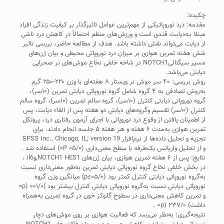
چکیده:
مقدمه: درد نوروپاتیکـی از مهم‌ترین عوامل تاثیر‌گذار بر کیفیت زندگی افراد
مبتلا بـه‌دیابـت قنـدی است و ورزش‌های منظم احتمالاً در کاهش درد ناشی
از دیابت می‌تواند نقش داشته باشد. هدف از مطالعه حاضر، بررسی تاثیر
شش هفته تمرین هوازی بر میزان درد نوروپاتی محیطی و بیان ژن‌های
مسیر سیگنالیNOTCH1 در شاخه خلفی نخاع موش‌های نر صحرایی
دیابتی می‌باشد.
روش بررسی: ۴۰ سر موش نر ویستار ۸ هفته‌ای با وزن ۲۲۰-۲۵۰ گرم
به‌روش تصادفی به ۴ گروه شامل گروه نوروپاتی دیابتی تمرین (۱۰سر)،
گروه نوروپاتی دیابتی کنترل (۱۰سر)، گروه سالم تمرین (۱۰سر)، گروه سالم
کنترل (۱۰سر) تقسیم وگروه‌های دیابتی دو هفته پس از القاء دیابت، پس
از اطمینان یافتن از وقوع درد نوروپاتی با اجرای آزمون رفتاری درد، پروتکل
تمرین هوازی به‌مدت ۶ هفته و هر هفته ۵ جلسه انجام دادند. برای
تجزیه و تحلیل داده‌ها از نرم‌افزار SPSS Inc., Chicago, IL; version 19
و از تحلیل واریانس یک‌طرفه با سطح معنی‌داری (۰۵/۰ P<) استفاده شد .
نتایج: پس از ۶ هفته تمرین هوازی، بیان ژن‌های NOTCH1 HES1,وil6 ،
در بخش خلفی نخاع گروه نوروپاتی دیابتی تمرین به‌طور معنی‌داری نسبت
به‌گروه نوروپاتی دیابتی کنترل کمتر بود (۰۵/۰≥p) میانگین وزن گروه
نوروپاتی دیابتی نسبت به‌گروه نوروپاتی دیابتی کنترل بیشتر بود )۰۰۱/۰ (p=
و تمرین کاهش معنی‌داری در سطوح گلوکز خون در گروه تمرین به‌همراه
داشت) ۲۳۷/۰ (p= .
نتیجه‌گیری: به‌نظر می‌رسد که فعالیت هوازی بر روی موش‌های دچار