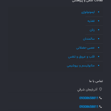
مقالات علمی و پژوهشی
ایمونولوژی
تغذیه
زنان
سالمندان
عصبی-عضلانی
قلب و عروق و تنفس
متابولیسم و بیوشیمی
تماس با ما
آذربايجان شرقي
09308658811
09308658811