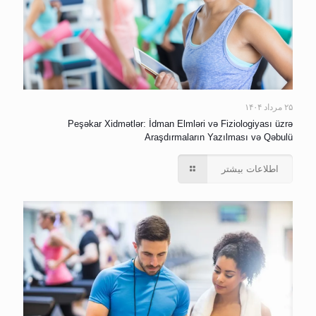
۲۵ مرداد ۱۴۰۴
Peşəkar Xidmətlər: İdman Elmləri və Fiziologiyası üzrə
Araşdırmaların Yazılması və Qəbulü
اطلاعات بیشتر