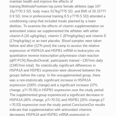
maintain health and improve the effects of
training.MethodsFourteen top junior female athletes (age 14?
15y???0.3 SD, body mass 51?kg???5 SD, and BMI of 20.15???
0.9 SD, time in professional training 8.5 y???0.5 SD) attended a
conditioning camp that included meals planned by a team
dietitian. To examine the effects of vitamin supplementation on
antioxidant status we supplemented the athletes with either
vitamin A (16 ug/kg/day), vitamin C (8?mg/kg/day) and vitamin E
(1?mg/kg/day) or an inert placebo. Blood samples were taken
before and after (12?h post) the camp to assess the relative
expression of HSPA1A and HSPB1 mRNA in leukocytes via
quantitative reverse transcription polymerase chain reaction
(qRT-PCR).ResultsOverall, participants trained ~135?min daily
(1345?min total). No statistically significant differences in
HSPA1A and HSPB1 expression were observed between the
groups before the camp. In the unsupplemented group, there
was a non-statistically significant increase in HSPA1A
expression (100% change) and a significant increase (37%
change, p?<?0.05) in HSPB1 expression over the study period.
The supplemented group experienced a significant decrease in
HSPA1A (40% change, p?=?0.01) and HSPB1 (25% change p?
=?0.03) expression over the study period.ConclusionOur results
indicate that supplementation with antioxidant vitamins
decreases HSPA1A and HSPB1 mRNA expression in