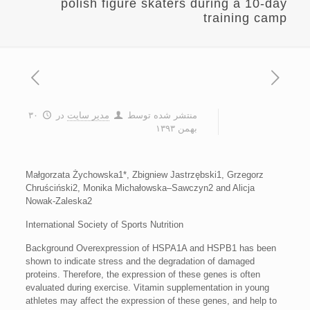
polish figure skaters during a 10-day
training camp
منتشر شده توسط
مدیر سایت
در
۳۰
بهمن ۱۳۹۳
Małgorzata Żychowska1*, Zbigniew Jastrzębski1, Grzegorz
Chruściński2, Monika Michałowska–Sawczyn2 and Alicja
Nowak-Zaleska2
International Society of Sports Nutrition
Background Overexpression of HSPA1A and HSPB1 has been
shown to indicate stress and the degradation of damaged
proteins. Therefore, the expression of these genes is often
evaluated during exercise. Vitamin supplementation in young
athletes may affect the expression of these genes, and help to