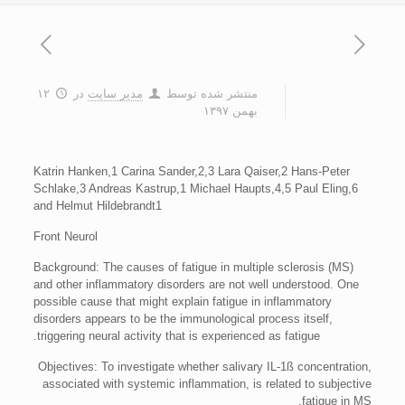
منتشر شده توسط
مدیر سایت
در
۱۲
بهمن ۱۳۹۷
Katrin Hanken,1 Carina Sander,2,3 Lara Qaiser,2 Hans-Peter
Schlake,3 Andreas Kastrup,1 Michael Haupts,4,5 Paul Eling,6
and Helmut Hildebrandt1
Front Neurol
Background: The causes of fatigue in multiple sclerosis (MS)
and other inflammatory disorders are not well understood. One
possible cause that might explain fatigue in inflammatory
disorders appears to be the immunological process itself,
triggering neural activity that is experienced as fatigue.
Objectives: To investigate whether salivary IL-1ß concentration,
associated with systemic inflammation, is related to subjective
fatigue in MS.