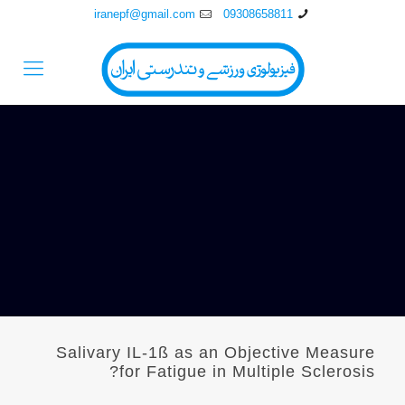
iranepf@gmail.com
09308658811
Salivary IL-1ß as an Objective Measure
for Fatigue in Multiple Sclerosis?