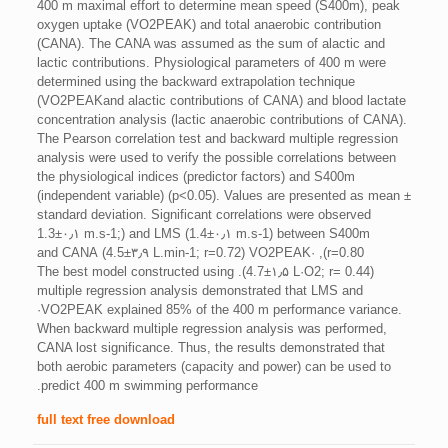
400 m maximal effort to determine mean speed (S400m), peak
oxygen uptake (VO2PEAK) and total anaerobic contribution
(CANA). The CANA was assumed as the sum of alactic and
lactic contributions. Physiological parameters of 400 m were
determined using the backward extrapolation technique
(VO2PEAKand alactic contributions of CANA­) and blood lactate
concentration analysis (lactic anaerobic contributions of CANA).
The Pearson correlation test and backward multiple regression
analysis were used to verify the possible correlations between
the physiological indices (predictor factors) and S400m
(independent variable) (p<0.05). Values are presented as mean ±
standard deviation. Significant correlations were observed
between S400m (1.4±۰٫۱ m.s-1) and LMS (1.3±۰٫۱ m.s-1;
r=0.80), ·VO2PEAK (4.5±۳٫۹ L.min-1; r=0.72) and CANA
(4.7±۱٫۵ L·O2; r= 0.44). The best model constructed using
multiple regression analysis demonstrated that LMS and
·VO2PEAK explained 85% of the 400 m performance variance.
When backward multiple regression analysis was performed,
CANA lost significance. Thus, the results demonstrated that
both aerobic parameters (capacity and power) can be used to
predict 400 m swimming performance.
full text free download