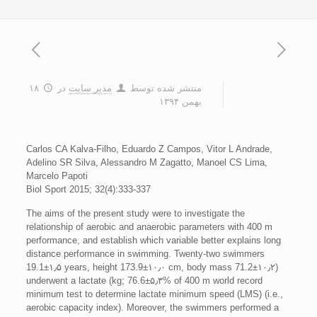
منتشر شده توسط
مدیر سایت
در
۱۸
بهمن ۱۳۹۴
Carlos CA Kalva-Filho, Eduardo Z Campos, Vitor L Andrade,
Adelino SR Silva, Alessandro M Zagatto, Manoel CS Lima,
Marcelo Papoti
Biol Sport 2015; 32(4):333-337
The aims of the present study were to investigate the
relationship of aerobic and anaerobic parameters with 400 m
performance, and establish which variable better explains long
distance performance in swimming. Twenty-two swimmers
(19.1±۱٫۵ years, height 173.9±۱۰٫۰ cm, body mass 71.2±۱۰٫۲
kg; 76.6±۵٫۳% of 400 m world record) underwent a lactate
minimum test to determine lactate minimum speed (LMS) (i.e.,
aerobic capacity index). Moreover, the swimmers performed a