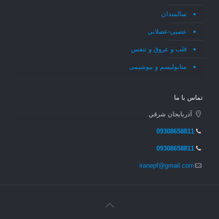
سالمندان
عصبی-عضلانی
قلب و عروق و تنفس
متابولیسم و بیوشیمی
تماس با ما
آذربايجان شرقي
09308658811
09308658811
iranepf@gmail.com