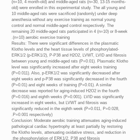
(n=10, 4 month-old) and middle-aged rats (n=30, 13-15 months-
old) were enrolled in this experimental study. The all young and
10 middle-aged rats were sacrificed (randomly) under deep
anesthesia without any exercise training as normal young
control and normal middle-aged control respectively. The
remaining 20 middle-aged rats participated in 4 (n=10) or 8-week
(n=10) aerobic exercise training.
Results: There were significant differences in the plasmatic
Klotho levels and the heart tissue levels of phosphorylated-
ERK1/2 (p-ERK1/2), P-P38 and H2O2, LVWT, LVID and fibrosis
between young and middle-aged rats (P=0.01). Plasmatic Klotho
level was significantly increased after eight weeks training
(P=0.011). Also, p-ERK1/2 was significantly decreased after
eight weeks and p-P38 was significantly decreased in the fourth
(P=0.01) and eight weeks of training (P=0.01). A similar
decrease was reported for aging-induced H2O2 in the fourth
(P=0.016) and eighth weeks (P=0.001). LVID was significantly
increased in eight weeks, but LVWT and fibrosis was
significantly reduced in the eighth week (P=0.011, P=0.028,
P=0.001 respectively).
Conclusion: Moderate aerobic training attenuates aging-induced
pathological cardiac hypertrophy at least partially by restoring
the Klotho levels, attenuating oxidative stress, and reduction in
the phosphorylation of ERK1/2, P38 and fibrosis.