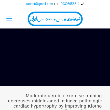
iranepf@gmail.com
09308658811
Moderate aerobic exercise training
decreases middle-aged induced pathologic
cardiac hypertrophy by improving Klotho