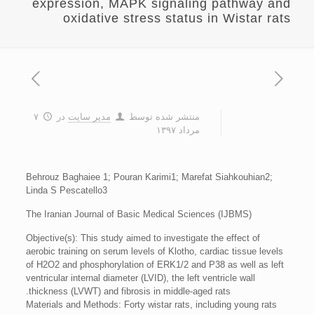
expression, MAPK signaling pathway and
oxidative stress status in Wistar rats
منتشر شده توسط
مدیر سایت
در
۷
مرداد ۱۳۹۷
Behrouz Baghaiee 1; Pouran Karimi1; Marefat Siahkouhian2;
Linda S Pescatello3
The Iranian Journal of Basic Medical Sciences (IJBMS)
Objective(s): This study aimed to investigate the effect of
aerobic training on serum levels of Klotho, cardiac tissue levels
of H2O2 and phosphorylation of ERK1/2 and P38 as well as left
ventricular internal diameter (LVID), the left ventricle wall
thickness (LVWT) and fibrosis in middle-aged rats.
Materials and Methods: Forty wistar rats, including young rats