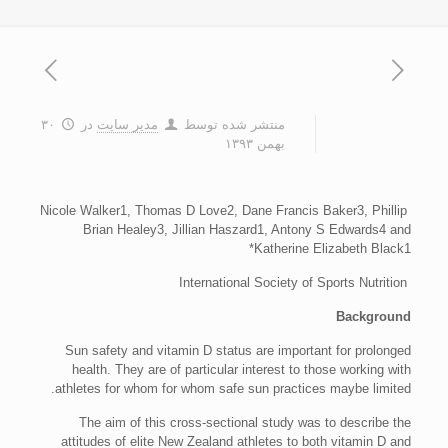
منتشر شده توسط
مدیر سایت
در
۳۰
بهمن ۱۳۹۳
Nicole Walker1, Thomas D Love2, Dane Francis Baker3, Phillip
Brian Healey3, Jillian Haszard1, Antony S Edwards4 and
Katherine Elizabeth Black1*
International Society of Sports Nutrition
Background
Sun safety and vitamin D status are important for prolonged
health. They are of particular interest to those working with
athletes for whom for whom safe sun practices maybe limited.
The aim of this cross-sectional study was to describe the
attitudes of elite New Zealand athletes to both vitamin D and