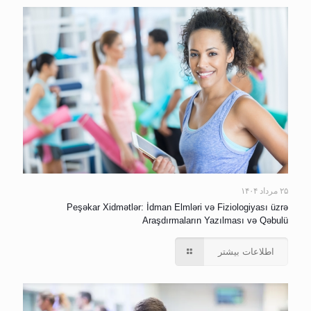
۲۵ مرداد ۱۴۰۴
Peşəkar Xidmətlər: İdman Elmləri və Fiziologiyası üzrə
Araşdırmaların Yazılması və Qəbulü
اطلاعات بیشتر