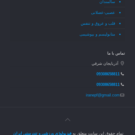
سالمندان
عصبی-عضلانی
قلب و عروق و تنفس
متابولیسم و بیوشیمی
تماس با ما
آذربايجان شرقي
09308658811
09308658811
iranepf@gmail.com
تمام حقوق این سایت متعلق به
فیزیولوژی ورزشی و تندرستی ایران