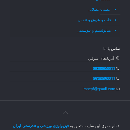
عصبی-عضلانی
قلب و عروق و تنفس
متابولیسم و بیوشیمی
تماس با ما
آذربايجان شرقي
09308658811
09308658811
iranepf@gmail.com
تمام حقوق این سایت متعلق به
فیزیولوژی ورزشی و تندرستی ایران