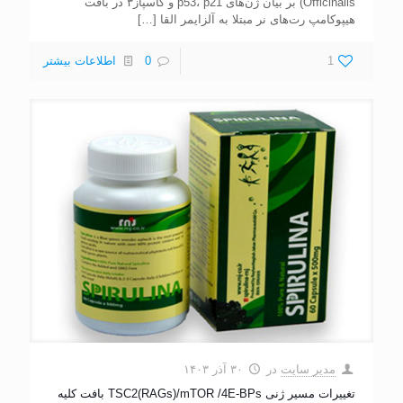
Officinalis) بر بیان ژن‌های p53، p21 و کاسپاز۳ در بافت
هیپوکامپ رت‌های نر مبتلا به آلزایمر القا
[…]
1
0
اطلاعات بیشتر
مدیر سایت
در
۳۰ آذر ۱۴۰۳
تغییرات مسیر ژنی TSC2(RAGs)/mTOR /4E-BPs بافت کلیه