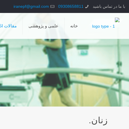
با ما در تماس باشید
09308658811
iranepf@gmail.com
خانه
علمی و پژوهشی
مقالات ISI
زنان.