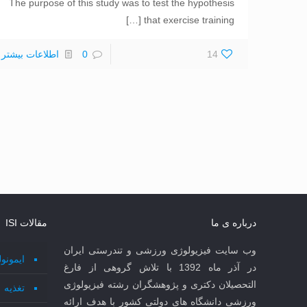
The purpose of this study was to test the hypothesis
[…]
that exercise training
14
0
اطلاعات بیشتر
درباره ی ما
مقالات ISI
وب سایت فیزیولوژی ورزشی و تندرستی ایران
ایمونو
در آذر ماه 1392 با تلاش گروهی از فارغ
التحصیلان دکتری و پژوهشگران رشته فیزیولوژی
تغذیه
ورزشی دانشگاه های دولتی کشور با هدف ارائه