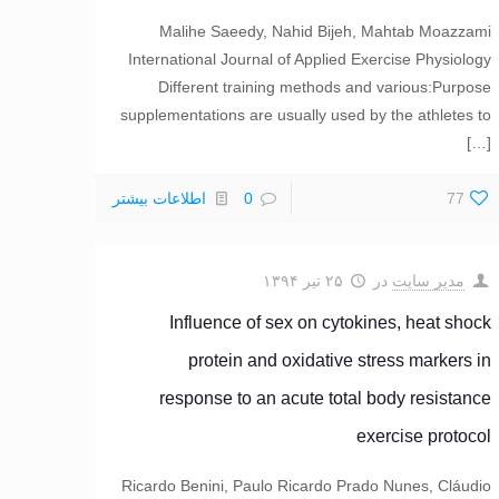
Malihe Saeedy, Nahid Bijeh, Mahtab Moazzami
International Journal of Applied Exercise Physiology
Purpose‏:‏‎ Different training methods and various
supplementations are usually used by the ‎athletes to
[…]
77
0
اطلاعات بیشتر
مدیر سایت
در
۲۵ تیر ۱۳۹۴
Influence of sex on cytokines, heat shock
protein and oxidative stress markers in
response to an acute total body resistance
exercise protocol
Ricardo Benini, Paulo Ricardo Prado Nunes, Cláudio