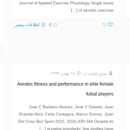
Journal of Applied Exercise Physiology Single bouts
[…]
of aerobic exercise
72
0
اطلاعات بیشتر
مدیر سایت
در
۱۸ بهمن ۱۳۹۴
Aerobic fitness and performance in elite female
futsal players
Jose C Barbero-Alvarez, Jose V Subiela, Juan
Granda-Vera, Carlo Castagna, Marco Gomez, Juan
Del Coso Biol Sport 2015; 32(4):339-344 Despite its
[…]
growing popularity, few studies have