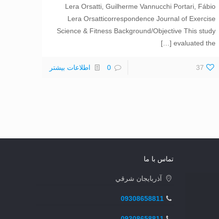
Lera Orsatti, Guilherme Vannucchi Portari, Fábio
Lera Orsatticorrespondence Journal of Exercise
Science & Fitness Background/Objective This study
[…]
evaluated the
37
0
اطلاعات بیشتر
تماس با ما
آذربايجان شرقي
09308658811
09308658811