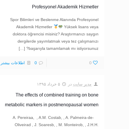
Profesyonel Akademik Hizmetler
Spor Bilimleri ve Beslenme Alanında Profesyonel
Akademik Hizmetler
Yüksek lisans veya
doktora öğrencisi misiniz? Araştırmanızı saygın
dergilerde yayımlatmak veya tez çalışmanızı
[…]
başarıyla tamamlamak mı istiyorsunuz?
0
0
اطلاعات بیشتر
مدیر سایت
در
۵ خرداد ۱۳۹۵
The effects of combined training on bone
metabolic markers in postmenopausal women
A. Pereiraa, , A.M. Costab, , A. Palmeira-de-
Oliveirad , J. Soaresb, , M. Monteirob, , J.H.H.