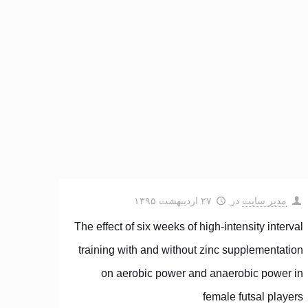
مدیر سایت
در
۲۷ اردیبهشت ۱۳۹۵
The effect of six weeks of high-intensity interval
training with and without zinc supplementation
on aerobic power and anaerobic power in
female futsal players