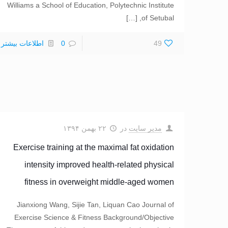
Williams a School of Education, Polytechnic Institute
[…]
of Setubal,
49
0
اطلاعات بیشتر
مدیر سایت
در
۲۲ بهمن ۱۳۹۴
Exercise training at the maximal fat oxidation
intensity improved health-related physical
fitness in overweight middle-aged women
Jianxiong Wang, Sijie Tan, Liquan Cao Journal of
Exercise Science & Fitness Background/Objective