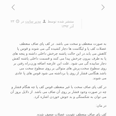
منتشر شده توسط
مدیر سایت
در
۲۳
آذر ۱۳۹۲
به صورت منعطف و سخت می باشد. در کف پای ضاف منعطف
عضلات کف پا و لیگامنت ها دچار کشیده گی می شوند و قوس پا
کاهش می یابد.در این حالت پاشنه چرخش داخلی داشته و پنجه های
پا به طرف بیرون چرخش پیدا می کنند و قسمت داخلی پاشنه کفش
دچار ساییده گی می شود..علت این عارضه اضافه وزن،راه رفتن بر
روی سطوح سخت،پرش های متوالی بر روی سطوح سخت می
باشد.هنگامی فشار از روی پا برداشته می شود قوس های پا عادی
می شوند.
در کف پای صاف سخت یا غیر منعطف قوس کف پا چه هنگام فشار و
چه در صورت وجود فشار بر روی آن ضاف می باشد. از دلایل بروز آن
می توان به شکستگی و بد جوش خوردن اشاره کرد.
در مان:
کف پای صاف منعطف تقویت عضلات ضعیف شده.