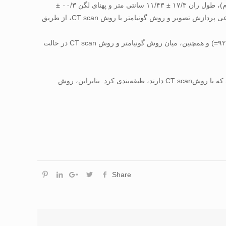
مواد و روش‌ها: بدین منظور زاویه Q نه نمونه (هیجده زانو) با میانگین و انحراف استاندارد سن ۲۴/۲ ± ۵۵/۲۳ (سال)، وزن ۴۷/۱۰±۰۰/۷۳ (کیلوگرم)، طول ران ۱۷/۳ ± ۱۱/۴۳ سانتی متر و پهنای لگن ۰۰/۳ ±
۶۶/۳۹ با استفاده از روشCT scan، روش ابداعی پردازش تصویر و روش گونیامتر در وضعیت طاق باز محاسبه و میزان همبستگی بین روش ابداعی پردازش تصویر و روش گونیامتر با روش CT scan، از طریق
یافته‌ها: یافته های تحقیق ،رابطه معنی داری را بین زوایای Q بدست آمده از روش ابداعی پردازش تصویر و روشCT scan در حالت طاق باز (۹۲/۰r=) و همچنین، میان روش گونیامتر و روش CT scan در حالت
نتیجه گیری: بر اساس نتایج بدست آمده از این تحقیق، می توان وسایل به کار برده شده برای محاسبه زوایه Q زانو را بر اساس میزان همبستگی که با روشCT scan دارند، طبقه‌بندی کرد. بنابراین، روش
Share