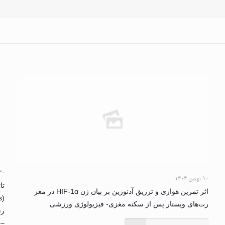
۳۰ خرداد ۴
۱۰ بهمن ۱۴۰۴
تا
اثر تمرین هوازی و تزریق آدنوزین بر بیان ژن HIF-1α در مغز
رت‌های ویستار پس از سکته مغزی- فیزیولوژی ورزشی
رس
– 