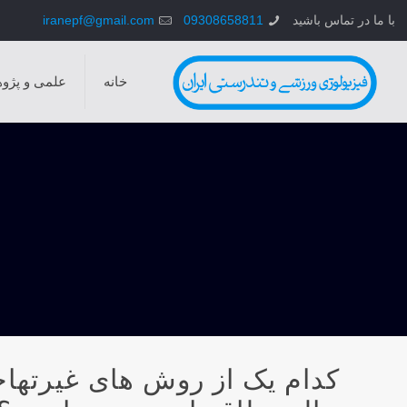
با ما در تماس باشید
09308658811
iranepf@gmail.com
خانه
علمی و پژو