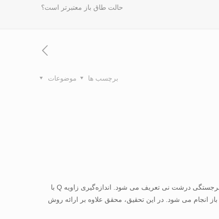
حالت طاق باز معتبرتر است؟
برچسب ها
موضوعات
سابقه و هدف: زاویه Q به عنوان زاویه حاده بین دو خط فرضی ترسیم شده از خار خاصره قدامی فوقانی به مرکز کشکک و از مرکز کشکک به برجستگی درشت نی تعریف می شود. اندازه‌گیری زاویه Q با
ز انجام می شود. در این تحقیق، محقق علاوه بر ارائه روش