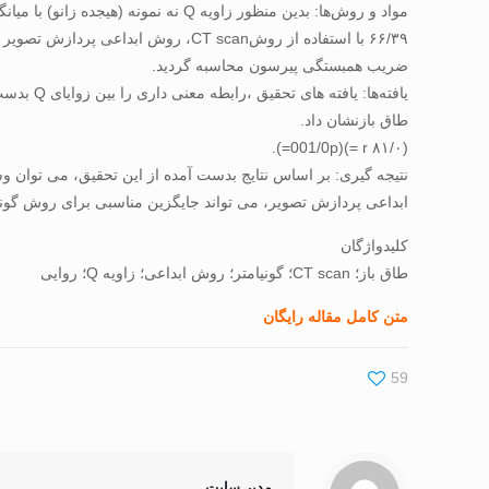
ضریب همبستگی پیرسون محاسبه گردید.
طاق بازنشان داد.
(۸۱/۰ r =)(001/0p=).
ابداعی پردازش تصویر، می تواند جایگزین مناسبی برای روش گونیامتر در اندازه گیر
کلیدواژگان
طاق باز؛ CT scan؛ گونیامتر؛ روش ابداعی؛ زاویه Q؛ روایی
متن کامل مقاله رایگان
59
مدیر سایت