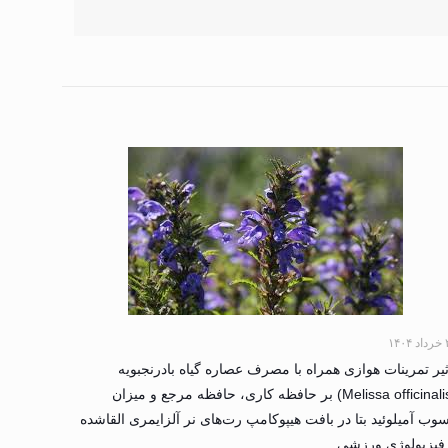
۱۴۰
ثیر تمرینات هوازی همراه با مصرف عصاره گیاه بادرنجبویه
(Melissa officinalis) بر حافظه کاری، حافظه مرجع و میزان
وب آمیلوئید بتا در بافت هیپوکامپ رت‌های نر آلزایمری القاشده
فیزیولوژی ورزشی