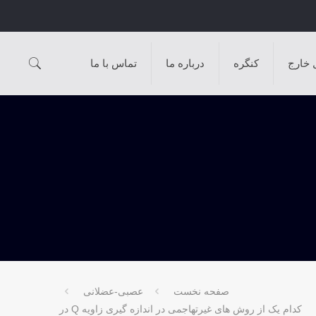
 خارج
کنگره
درباره ما
تماس با ما
صفحه نخست
عصبی-عضلانی
کدام یک از روش های غیرتهاجمی در اندازه گیری زاویه Q در