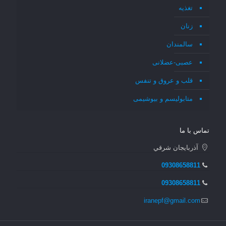
تغذیه
زنان
سالمندان
عصبی-عضلانی
قلب و عروق و تنفس
متابولیسم و بیوشیمی
تماس با ما
آذربايجان شرقي
09308658811
09308658811
iranepf@gmail.com