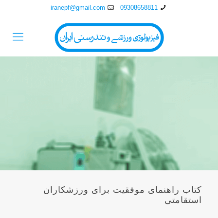
iranepf@gmail.com
09308658811
کتاب راهنمای موفقیت برای ورزشکاران
استقامتی