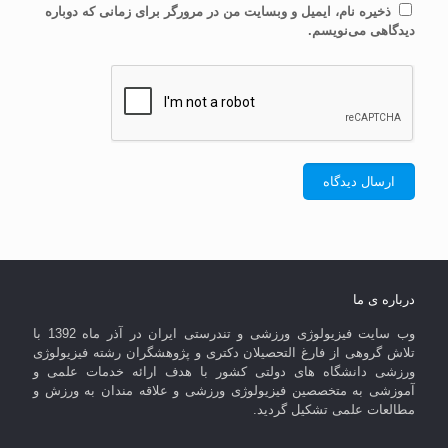
ذخیره نام، ایمیل و وبسایت من در مرورگر برای زمانی که دوباره
دیدگاهی می‌نویسم.
درباره ی ما
وب سایت فیزیولوژی ورزشی و تندرستی ایران در آذر ماه 1392 با
تلاش گروهی از فارغ التحصیلان دکتری و پژوهشگران رشته فیزیولوژی
ورزشی دانشگاه های دولتی کشور با هدف ارائه خدمات علمی و
آموزشی به متخصصین فیزیولوژی ورزشی و علاقه مندان به ورزش و
مطالعات علمی تشکیل گردید.