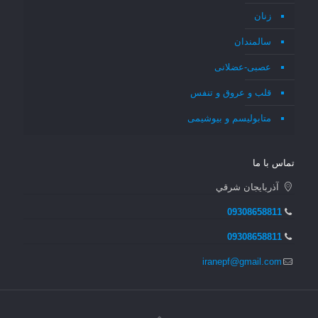
زنان
سالمندان
عصبی-عضلانی
قلب و عروق و تنفس
متابولیسم و بیوشیمی
تماس با ما
آذربايجان شرقي
09308658811
09308658811
iranepf@gmail.com