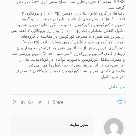
SPSS نسخۀ ۲۱ تجزیه‌وتحلیل شد. سطح معنی‌داری %۵p< در نظر
گرفته شد.
یافته‌ها: در گروه اتانول بیان ژن لامینین (۰/۰۰۷p=) و پروکلاژن ۳
(۰/۰۰۰۱p=) افزایش معنی‌دار یافت. بیان ژن لامینین در دو گروه
تمرین + کورکومین و کورکومین، نسبت به گروه‌های تمرین، شم و
اتانول کاهش معنادار یافت (۰/۰۰۰۱p=). بیان ژن پروکلاژن ۳ فقط پس
از تمرین شنا همراه با مصرف کورکومین در مقایسه با گروه‌های
تمرین، کورکومین، شم و اتانول کاهش معنادار یافت (۰/۰۰۳p=).
نتیجه‌گیری: تزریق بیش از حد اتانول منجر به افزایش معنی‌دار بیان
ژن‌های کبدی لامینین و پروکلاژن ۳ می‌شود. احتمالاً تمرین ورزشی شنا
و مصرف مکمّل کورکومین به‌صورت توأمان در کوتاه‌مدت، بیان ژن
افزایش‌یافته در اثر تزریق بیش از حد اتانول را مهار می‌کند.
واژه‌های کلیدی: تمرین شنا؛ کورکومین؛ لامینین؛ پروکلاژن ۳؛ مصرف
افراطی اتانول
متن کامل
Share
0
مدیر سایت