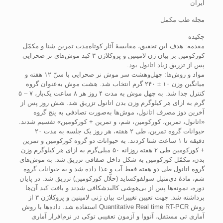
ایران
مجله طب مکمل
چکیده
مقدمه: هدف این تحقیق، مقایسۀ آثار کوتاه‌مدت تمرین شنا و مکمّل
کورکومین بر بیان ژن لامینین و پروکلاژن ۳ کبد موش‌های نر صحرایی
پس از تزریق زیاد اتانول بود.
مواد و روش‌ها: چهل‌وهشت سر موش نر صحرایی با سنّ ۱۲ هفته و
میانگین وزن ۱۰ ± ۲۴۰ گرم انتخاب شد. هشت موش به‌عنوان گروه
کنترل جدا شد. به چهل موش به مدت ۴ روز هر ۸ ساعت یک‌بار، ۷ – ۵
گرم به ازای هر کیلوگرم وزن بدن اتانول تزریق شد. شش روز پس از
آخرین دوز مصرف اتانول، موش‌ها به‌صورت تصادفی به پنج گروه‌
«اتانول، تمرین، کورکومین، شم، و تمرین + کورکومین» تقسیم شدند.
حیوانات گروه تمرین، طی ۲ هفته، هر روز یک جلسه به مدت ۲۰
دقیقه تا ۱ ساعت شنا کردند. به حیوانات دو گروه کورکومین و تمرین
+ کورکومین طی ۲ هفته روزانه ۵۰ میلی‌گرم به ازای هر کیلوگرم وزن
بدن، مکمّل کورکومین به شکل داخل صفاقی تزریق شد. به موش‌های
گروه اتانول طی دو هفته فقط آب و غذا داده شد و به حیوانات گروه
شم، مادۀ دی‌متیل سولفوکساید (حلّال کورکومین) تزریق شد. در پایان
دوره، نمونه‌ها پس از بی‌هوشی کالبدشکافی شدند و بافت کبد آن‌ها
برداشته شد. جهت تعیین تغییرات بیان ژنی لامینین و پروکلاژن ۳ از
روش Quantitative Real time RT-PCR استفاده شد. داده‌ها با روش
آماری تی مستقل، آنووا و آزمون تعقیبی توکی در نرم‌افزار آماری