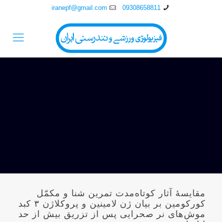
iranepf@gmail.com
09308658811
مقایسۀ آثار کوتاه‌مدت تمرین شنا و مکمّل
کورکومین بر بیان ژن لامینین و پروکلاژن ۳ کبد
موش‌های نر صحرایی پس از تزریق بیش از حد