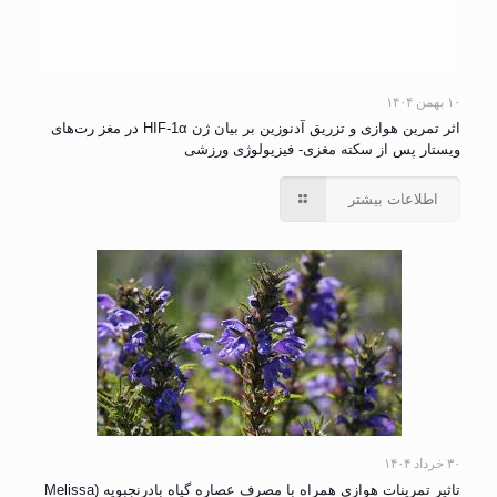
۱۰ بهمن ۱۴۰۴
اثر تمرین هوازی و تزریق آدنوزین بر بیان ژن HIF-1α در مغز رت‌های
ویستار پس از سکته مغزی- فیزیولوژی ورزشی
اطلاعات بیشتر
۳۰ خرداد ۱۴۰۴
تاثیر تمرینات هوازی همراه با مصرف عصاره گیاه بادرنجبویه (Melissa