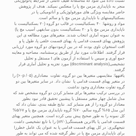
نسبت داده می شود که متاسفانه طیف کاملی از شرایط پاتولوژیکی
منجر به ناپایداری مزمن مچ پا را منعکس نمی­کند. هدف از پژوهش
حاضر مقایسه ویژگی های مورفولوژیکی و آناتومیکی پا در
بسکتبالیست­های با ناپایداری مزمن مچ پا و سالم است.
مواد و روش­ها: ۴۰ بسکتبالیست در قالب دو گروه (۲۰ بسکتبالیست با
ناپایداری مزمن مچ پا و ۲۰ بسکتبالیست بدون سابقه­ی آسیب مچ پا)
به عنوان نمونه آماری انتخاب شدند. متغیرهای مورد مطالعه ی این
پژوهش پهنای قسمت قدامی پا، پهنای قسمت خلفی پا، طول پا و
افت استخوان ناوی بودند که در بین آزمودنی­های دو گروه مورد ارزیابی
قرار گرفتند. اطلاعات مورد نیاز از طریق پرسش­نامه، مصاحبه و معاینه
جمع آوری و سپس با استفاده از آزمون های t مستقل و تحلیل
تشخیصی(discriminant analysis) مورد تجزیه و تحلیل آماری قرار
گرفتند.
یافته­ها: مقایسه­ی متغیرها بین دو گروه، تفاوت معناداری (۰۵/ ۰p<) را
در متغیر پهنای قسمت قدامی پا نشان داد. در سایر متغیرها بین دو
گروه تفاوت معناداری وجود نداشت.
در بررسی ترکیب متغیرها برای متمایز کردن دو گروه مشخص شد که
مدل شامل چهار متغیر مستقل یا پیشبین تحقیق قادر نبود بطور
معنادار دو گروه را از هم متمایز کند. نتایج طبقه بندی، نشان داد که
این مدل ۶۵% گروه سالم، ۷۰% گروه ناپایداری مزمن مچ پا و ۵/۶۷%
کل نمونه را به طور صحیح پیش بینی کرده است. همچنین متغیر پهنای
قسمت قدامی پا بالاترین همبستگی(۸۴/۰) را با تابع تشخیصی داشت.
نتیجه­گیری: در کل پهنای قسمت قدامی پا به عنوان یک عامل خطرزا
برای ناپایداری مزمن مچ پا در نظر گرفته شده که می تواند به طور