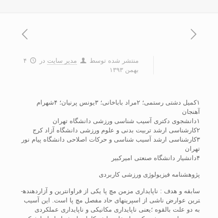
منتشر شده توسط
مدیر سایت
در
۴
بهمن ۱۳۹۳
۱کمیل دشتی رستمی؛ ۲مراد باباخانی؛ ۳یونس پرنیان؛ ۴شهرام
آهنجان
۱دانشجوی دکتری آسیب شناسی ورزشی دانشگاه تهران
۲کارشناسی ارشد تربیت بدنی و علوم ورزشی دانشگاه آزاد کرج
۳کارشناسی ارشد آسیب شناسی و حرکات اصلاحی دانشگاه پیام نور
تهران
۴دانشیار دانشگاه صنعتی امیرکبیر
پژوهشنامه فیزیولوژی ورزشی کاربردی
سابقه و هدف : ناپایداری مزمن مچ پا یکی از فراوان­ترین و آزاردهنده­
ترین عوارض ناشی از اسپرین­های حاد مفصل مچ پا است. این آسیب
به دو علت بالقوه ؛یعنی ناپایداری مکانیکی و ناپایداری عملکردی