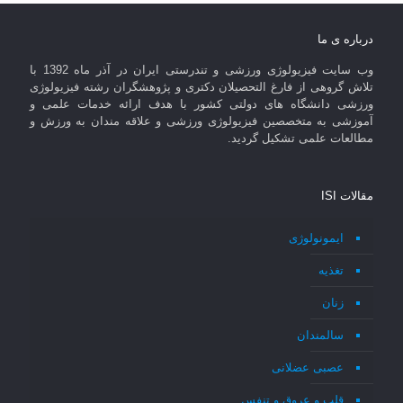
درباره ی ما
وب سایت فیزیولوژی ورزشی و تندرستی ایران در آذر ماه 1392 با
تلاش گروهی از فارغ التحصیلان دکتری و پژوهشگران رشته فیزیولوژی
ورزشی دانشگاه های دولتی کشور با هدف ارائه خدمات علمی و
آموزشی به متخصصین فیزیولوژی ورزشی و علاقه مندان به ورزش و
مطالعات علمی تشکیل گردید.
مقالات ISI
ایمونولوژی
تغذیه
زنان
سالمندان
عصبی عضلانی
قلب و عروق و تنفس