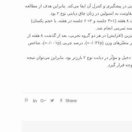
ش مهمی در پیشگیری و کنترل آن ایفا می‌کند. بنابراین هدف از مطالعه
به انسولین در زنان چاق دیابتی نوع ۲ بود.
روش تحقیق: در این مطالعه نیمه‌تجربی، ۳۶ زن چاق دیابتی نوع ۲ به‌صورت تصادفی به سه گروه مساوی ۱۲ نفر تقسیم شدند. گروه ۱ و ۲ به‌مدت ۸ هفته (۱=۳ جلسه و ۲= ۶ جلسه در هفته، با حجم یکسان)
یافته‌ها: نتایج درون‌گروهی نشان داد متغیّرهای وزن، چربی بدن و شاخص توده ‌بدنی تنها در گروه یک (کاهش) و مقاومت به انسولین (کاهش) و آیریزین (افزایش) در هر دو گروه تجربی، بعد از گذشت ۸ هفته از
مداخله، تغییر معنی‎داری داشتند (۰/۰۵P<). همچنین نتایج آزمون تحلیل واریانس یک‌راهه همراه با تست تعقیبی LSD، نشان‌دهنده اختلاف معنی‌دار در متغیّرهای وزن (۰/۰۳۶p=)، درصد چربی (۰/۰۰۱p=)، شاخص
نتیجه‌گیری: با توجه به نتایج مطالعه حاضر، تأثیر تمرین ورزشی با مدت زمان بیشتر نسبت به تکرر در جلسات تمرینی کوتاه مدت در کنترل عوامل دخیل و مؤثّر در دیابت نوع ۲ بارزتر بود. بنابراین می‌توان نتیجه
Share