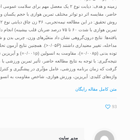
زمینه و هدف: دیابت نوع ۲ یک معضل مهم برا
حاضر، مقایسه اثر دو تواتر مختلف تمرین هوازی با حجم یکسان و بی‌
تمرین هوازی با شدت ۶۰ تا ۷۵ درصد ضربان قلب بیشینه) انجام دادند. نمونه­ گیری‌ها در مرحله پیش‎آزمون، ۴۸ ساعت و دو هفته پس از آخرین جلسه تمرینی انجام شد.
توده بدنی (۰/۰۰۸p=)، مقاومت به انسولین (۰/۰۰۱p=) و آیریزین (۰/۰۰۰۱p=) در مرحله پس‌آزمون بین گروه‌های مختلف مطالعه بود.
گرفت که زمان برنامه ورزشی، عامل مؤثّری در پیشگیری و کنترل بیماری دیابت نوع ۲ می‌باشد که باید در طراحی و برنامه
واژه‌های کلیدی: آیریزین، ورزش هوازی، شاخص مقاومت به انسولین، دیابتی 
متن کامل مقاله رایگان
93
مدیر سایت