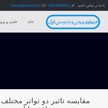
با ما در تماس باشید
09308658811
iranepf@gmail.com
خانه
علمی و پژو
مقایسه تاثیر دو تواتر مختلف