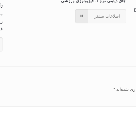
چاق دیابتی نوع ۲- فیزیولوژی ورزشی
تأ
B
مت
اطلاعات بیشتر
رز
فی
ری شده‌اند
*