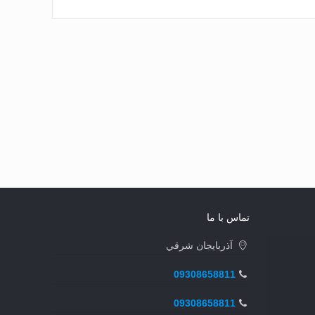
تماس با ما
آذربايجان شرقي
09308658811
09308658811