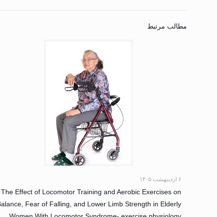
مطالب مرتبط
۶ اردیبهشت ۱۴۰۵
The Effect of Locomotor Training and Aerobic Exercises on
alance, Fear of Falling, and Lower Limb Strength in Elderly
Women With Locomotor Syndrome- exercise physiology