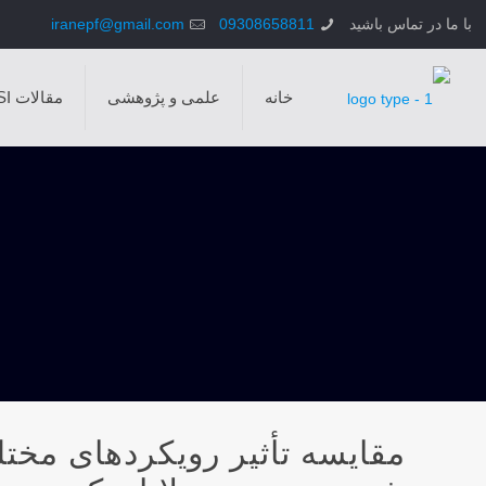
با ما در تماس باشید
09308658811
iranepf@gmail.com
خانه
علمی و پژوهشی
مقالات ISI
مقایسه تأثیر رویکردهای مختل