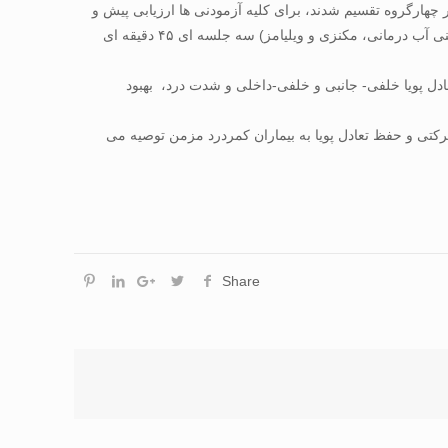
بود که به طور در دسترس انتخاب و تصادفی در چهارگروه تقسیم شدند، برای کلیه آزمودنی ها ارزیابی پیش و
پس آزمون تعادل دینامیکی قدامی، خلفی–جانبی و خلفی-داخلی و شدت درد انجام شد و برای سه گروه تجربی تمرینات دوازده هفته(برنامه تمرینی آب درمانی، مکنزی و ویلیامز) سه جلسه ای ۴۵ دقیقه ای
تعادل پویا خلفی- جانبی و خلفی-داخلی و شدت درد، بهبود
حرکتی و حفظ تعادل پویا به بیماران کمردرد مزمن توصیه می
Share