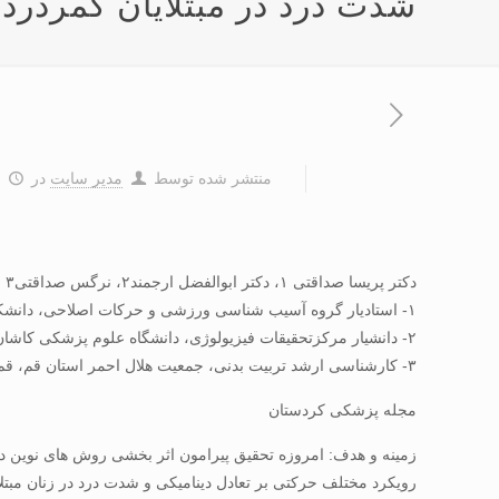
شدت درد در مبتلایان کمردرد
منتشر شده توسط
مدیر سایت
در
۹
دکتر پریسا صداقتی ۱، دکتر ابوالفضل ارجمند۲، نرگس صداقتی۳
۱- استادیار گروه آسیب شناسی ورزشی و حرکات اصلاحی، دانشکده تربیت بدنی و علوم ورزشی، دانشگاه گیلان، رشت، ایران ،
۲- دانشیار مرکزتحقیقات فیزیولوژی، دانشگاه علوم پزشکی کاشان، کاشان، ایران.
۳- کارشناسی ارشد تربیت بدنی، جمعیت هلال احمر استان قم، قم، ایران.
مجله پزشکی کردستان
زمینه و هدف: امروزه تحقیق پیرامون اثر بخشی روش های نوین در د
رویکرد مختلف حرکتی بر تعادل دینامیکی و شدت درد در زنان مبتل