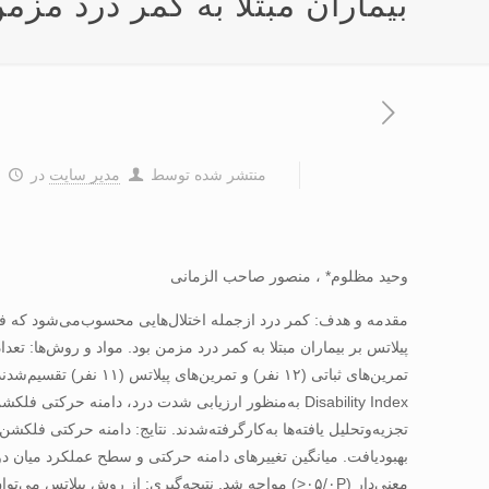
بيماران مبتلا به کمر درد مز
منتشر شده توسط
مدیر سایت
در
۷
وحيد مظلوم* ، منصور صاحب الزمانی
مقدمه و هدف: کمر درد ازجمله اختلال‌هايی محسوب‌می‌شود که فرد
معنی‌دار (۰۵/۰P<) مواجه شد. نتيجه‌گيری: از روش پيلاتس می‌توان در کنار تمرين‌های معمول توان‌بخشی برای تسکين درد، افزايش دامنه‌ حرکتی و بهبود عملکرد بيماران مبتلا به کمر درد بهره‌جست.