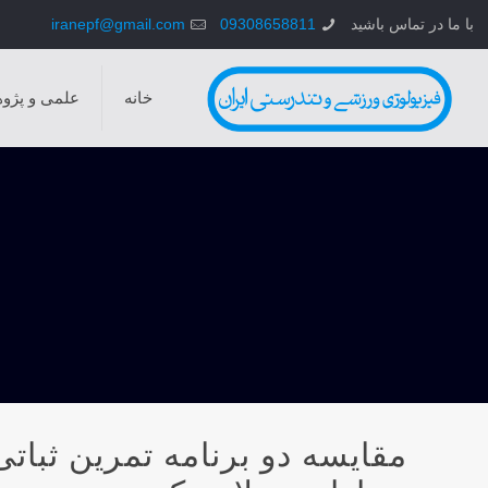
با ما در تماس باشید
09308658811
iranepf@gmail.com
خانه
علمی و پژو
مقايسه دو برنامه تمرين ثبات