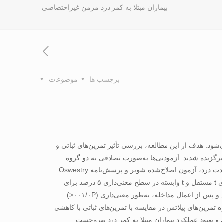
بيماران مبتلا به کمر درد مزمن غيراختصاصی
برچسب ها
موضوعات
ود. هدف از اين مطالعه، بررسی تأثير تمرين‌های ثباتی و
صی به‌صورت هدفمند و دردسترس برگزيده شدند. آزمودنی‌ها به‌صورت تصادفی به دو گروه
تمرين‌های ثباتی (۱۲ نفر) و تمرين‌های پيلاتس (۱۱ نفر) تقسيم‌شدند و تمرين‌های خود را در شش هفته به‌پايان‌رساندند. از آزمون سنجش بصری شدت درد، آزمون اصلاح‌شده شوبر و پرسش‌نامه Oswestry
Disability Index به‌منظور ارزيابی شدت درد، دامنه‌ حرکتی فلکشن فقرات کمری و سطح عملکرد استفاده‌شد. نرم‌افزار SPSS20‌ با آزمون آماری t مستقل و t وابسته در سطح معنی‌داری ۵ درصد برای
تجزيه‌وتحليل يافته‌ها به‌کارگرفته‌شدند. نتايج: دامنه حرکتی فلکشن ستون فقرات کمری، شدت درد و سطح عملکرد آزمودنی‌های هر دو گروه پيش و پس از اعمال مداخله، به‌طور معنی‌داری (۰۰۱/۰P<)
دو گروه تحت درمان، تفاوتی معنادار نداشت (۰۵/۰P>)، اگرچه شدت درد در گروه تمرين‌های پيلاتس در مقايسه با تمرين‌های ثباتی با کاهشی