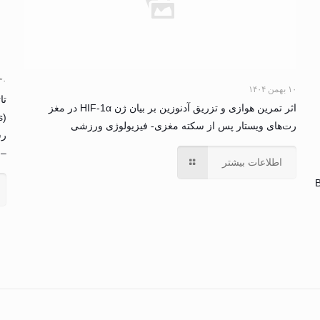
۳۰ خرداد ۴
۱۰ بهمن ۱۴۰۴
تا
اثر تمرین هوازی و تزریق آدنوزین بر بیان ژن HIF-1α در مغز
رت‌های ویستار پس از سکته مغزی- فیزیولوژی ورزشی
رس
– 
اطلاعات بیشتر
B