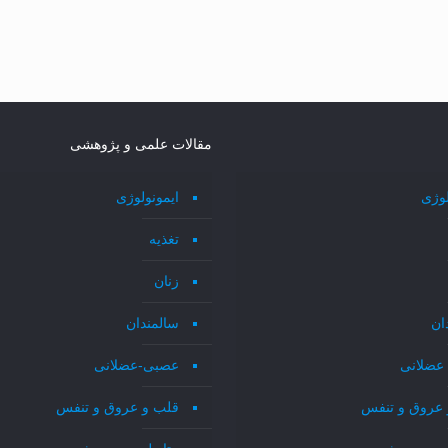
مقالات علمی و پژوهشی
لوژی
ایمونولوژی
تغذیه
زنان
ان
سالمندان
عضلانی
عصبی-عضلانی
 عروق و تنفس
قلب و عروق و تنفس