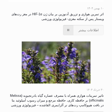
۱۰ بهمن ۱۴۰۴
اثر تمرین هوازی و تزریق آدنوزین بر بیان ژن HIF-1α در مغز رت‌های
ویستار پس از سکته مغزی- فیزیولوژی ورزشی
اطلاعات بیشتر
۳۰ خرداد ۱۴۰۴
تاثیر تمرینات هوازی همراه با مصرف عصاره گیاه بادرنجبویه (Melissa
officinalis) بر حافظه کاری، حافظه مرجع و میزان رسوب آمیلوئید بتا
در بافت هیپوکامپ رت‌های نر آلزایمری القاشده – فیزیولوژی ورزشی