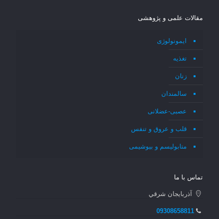
مقالات علمی و پژوهشی
ایمونولوژی
تغذیه
زنان
سالمندان
عصبی-عضلانی
قلب و عروق و تنفس
متابولیسم و بیوشیمی
تماس با ما
آذربايجان شرقي
09308658811