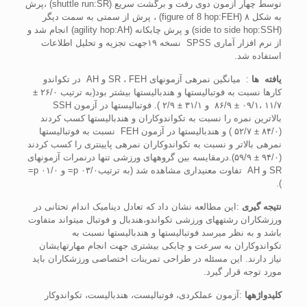
توسط چهار آزمون دوی رفت و برگشت سريع (shuttle run:SR) ،پرش
به شکل ۸ (figure of 8 hop:FEH) ­، پرش از سمتی به سمت ديگر
(side to side hop:SSH) و پرش چابکانه (agility hop:AH)­ انجام شد و
از نرم افزار آماری SPSS ­ نسخه ۱۹جهت تجزيه و تحليل اطلاعات
استفاده شد.
يافته
­
ها
: ­ ميانگين نمره­ی آزمون­­­­های SR ، FEH و AH ­ در تکواندو
کارها نسبت به فوتباليست­ها و هندباليست­ها بيشتر بود(به ترتيب ۲۶/۰ ±
۱۱/۷ ،۰۹/۱ ± ۸۶/۹ ­ و ۳۱/۱ ± ۲/۹ ). فوتباليست­ها در آزمون SSH
بالاترين نمره را نسبت به تکواندوکاران و هندباليست­ها کسب کردند
(۸۴/۰ ± ۵۲/۷ ) و هندباليست­ها در آزمون FEH ­ نسبت به فوتباليست­ها
نمره­ی بالاتر و نسبت به تکواندوکاران نمره­ی پايين­تری را کسب کردند
(۹۴/۰ ± ۵۹/۹).درمقايسه بين گروه­های ورزشی تنها درنمرات آزمون­های
SR و AH ­ تفاوت معني­داری مشاهده شد (به ترتيب۰۳/۰ p= و ۰۱/۰ p=
).
نتيجه گيری
:اين مطالعه نشان داد که تعادل ديناميک اندام تحتانی در
ورزشکاران رشته­های ورزشی تکواندو،هندبال و فوتبال ميتواند متفاوت
باشد و به نظر مي­رسد فوتباليست­ها و هندباليست­ها نسبت به
تکواندوکاران به سرعت و چابکی بيشتری جهت انجام مهارت­هايشان
نياز دارند. اين مسئله در طراحی تمرينات اختصاصی ورزشکاران بايد
مورد توجه قرار گيرد.
کليدواژه­ها
:آزمون عملکردی، فوتباليست، هندباليست، تکواندوکار