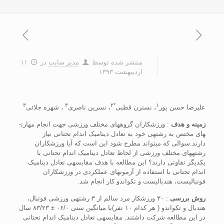
منتشر شده توسط
مدیر سایت
در
۱۱
اردیبهشت ۱۳۹۳
۳
۳
*۲
۱
عليرضا حسن پور
، نسترن قطبی
، نسرين ناصری
، شهره جلائی
زمينه و هدف
: ورزشکاران گروه­های مختلف ورزشی جهت انجام مهارت­
های مختص به رشته­ی خود به تعادل ديناميک اندام تحتانی نياز
دارند.سوالی که مي‏تواند مطرح شود اين است که آيا ورزشکاران
رشته­های مختلف ورزشی از لحاظ تعادل ديناميک اندام تحتانی با
يکديگر تفاوتی دارند؟ اين مطالعه با هدف مقايسه­ی تعادل ديناميک
اندام تحتانی با استفاده از آزمون­های عملکردی در ورزشکاران
فوتباليست، هندباليست­­ و ­تکواندو کار انجام شد.
روش بررسی
: ۳۰ ورزشکار مرد سالم از ­۳­ رشته­ی ورزشی فوتبال،
هندبال و ­تکواندو ( هر کدام ۱۰ نفر)با ميانگين سنی ۰۶/۰ ± ۸۳/۲۳ سال
در اين مطالعه ­شرکت داشتند.­ مقايسه­ی تعادل ديناميک اندام تحتانی