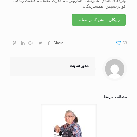
واژه‌های كليدي: هموفيلی، هيدروتراپی، قدرت عضلانی، کيفيت زندگی،
کوادريسپس، همسترينگ.،
رایگان – متن کامل مقاله
Share
53
مدیر سایت
مطالب مرتبط