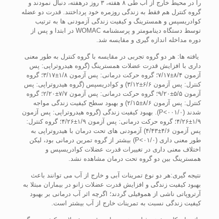
را در محيط خارج از آب طی ۸ هفته، ۳ روز درهفته، دنبال نمودند و
گروه کنترل هم فقط به زندگی روزمره خود پرداختند. قدرت دو عضله
کوادريسپس و همسترينگ و کيفيت زندگی آزمودنی ها به ترتيب
توسط دستگاه دينامومتر و پرسشنامه WOMAC در ابتدا و پس از
دوره مداخله اندازه گيری و مقايسه شد.
يافته ها: هر دو گروه تجربی در مقايسه با گروه کنترل به طور معنی
داری با افزايش قدرت عضلات همسترينگ (گروه هيدروتراپی: پس
آزمون ۸/۴±۷/۱۷؛ گروه حرکت درمانی: پس آزمون ۱/۸±۳/۱۷؛ گروه
کنترل: پس آزمون ۶/۶±۳/۱۲) و کوادريسپس (گروه هيدروتراپی: پس
آزمون ۵/۵±۹/۲۰؛ گروه حرکت درمانی: پس آزمون ۷/۷±۲/۲۰؛ گروه
کنترل: پس آزمون ۸/۶±۲/۱۵) و بهبود سطح کيفيت زندگی مواجه
شدند (۰۰۱/۰>P). بهبود کيفيت زندگی (گروه هيدروتراپی: پس آزمون
۱/۹±۴/۲۶؛ گروه حرکت درمانی: پس آزمون ۱/۹±۴/۲۶؛ گروه کنترل:
پس آزمون ۴/۶±۴/۴۳) آزمودنی های تحت درمان با هيدروتراپی به
طور معنی داری (۰۱/۰>P) بيشتر از گروه تمرين درمانی بود، ليکن
اختلاف معنی داری در تغييرات قدرت عضلات کوادريسپس و
همسترينگ بين دو گروه تحت درمان مشاهده نشد.
نتيجه گيری:هر دو نوع تمرينات آبی و خارج از آب می توانند باعث
بهبود کيفيت زندگی و افزايش قدرت عضلات زانو در بيماران مبتلا به
آرتروپاتی ناشی از هموفيلی گردند؛ اگرچه اثر آب درمانی بر بهبود
کيفيت زندگی نسبت به تمرينات خارج از آب بيشتر است.