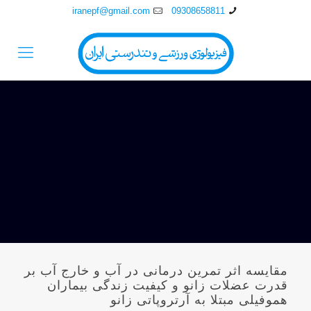
iranepf@gmail.com
09308658811
مقايسه اثر تمرين درمانی در آب و خارج آب بر
قدرت عضلات زانو و کيفيت زندگی بيماران
هموفيلی مبتلا به آرتروپاتی زانو