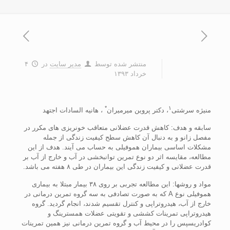
منتشر شده توسط
مدیر سایت
در
۴
خرداد ۱۳۹۳
*
۱
منيژه سرشتی
، دکتر پروين ميرميران
، هانيه السادات اجتهد
سابقه و هدف: کاهش قدرت عضلانی متعاقب خونريزی های مکرر در
مفصل زانو و به دنبال آن کاهش سطح کيفيت زندگی از جمله
مشکلات اساسی بيماران هموفيلی به حساب می آيند. هدف از اين
مطالعه، مقايسه اثر دو نوع تمرين توانبخشی در آب و خارج از آب بر
قدرت عضلانی و کيفيت زندگی اين بيماران در طی ۸ هفته می باشد.
مواد و روشها: اين مطالعه تجربی بر روی ۳۸ بيمار مبتلا به بيماری
هموفيلی نوع A که به صورت تصادفی به سه گروه تمرين درمانی در
خارج از آب، هيدروتراپی و کنترل تقسيم شدند، انجام گرديد. گروه
هيدروتراپی تمرينات کششی و تقويتی عضلات همسترينگ و
کوادريسپس را در محيط آب و گروه تمرين درمانی نيز همين تمرينات