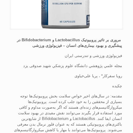
مروری بر تاثیر پروبیوتیک Lactobacillus و Bifidobacterium در
پیشگیری و بهبود بیماری‌های انسان – فیزیولوژی ورزشی
فیزیولوژی ورزشی و تندرستی ایران
مجله علمي پژوهشي دانشگاه علوم پزشكي شهید صدوقی يزد
رویا سفرکار* ، پریا علی‌خیاوی
چکیده
مقدمه: در سال‌های اخیر خواص سلامت بخش پروبیوتیک‌ها توجه
بسیاری از محققین را به خود جلب کرده است. پروبیوتیک‌ها
میکروارگانیسم‌های زنده‌ای هستند که اگر به‌صورت مداوم و کافی
مورد استفاده قرار بگیرند می‌توانند نقش مفیدی در بهبود سلامت
انسان ایفا کنند. Lactobacillus و Bifidobacterium از شایع‌ترین
باکتری‌های پروبیوتیکی هستند که به عنوان فلور نرمال بدن معرفی
می‌شوند. پروبیوتیک‌ها می‌توانند با مهار یا کاهش میکروارگانیسم‌های