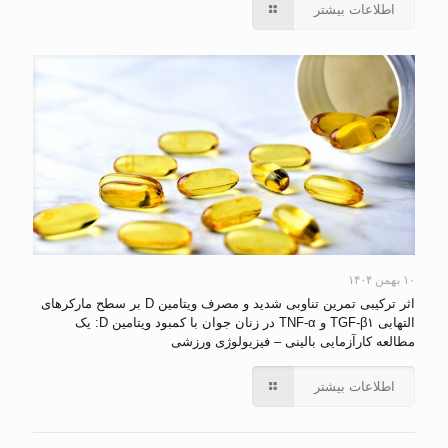
اطلاعات بیشتر
۱۰ بهمن ۱۴۰۴
اثر ترکیبی تمرین تناوبی شدید و مصرف ویتامین D بر سطح مارکرهای
التهابی TGF-β۱ و TNF-α در زنان جوان با کمبود ویتامین D: یک
مطالعه کارآزمایی بالینی – فیزیولوژی ورزشی
اطلاعات بیشتر