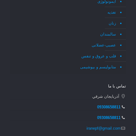
ایمونولوژی
تغذیه
زنان
سالمندان
عصبی-عضلانی
قلب و عروق و تنفس
متابولیسم و بیوشیمی
تماس با ما
آذربايجان شرقي
09308658811
09308658811
iranepf@gmail.com