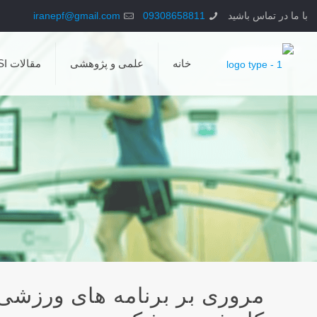
با ما در تماس باشید
09308658811
iranepf@gmail.com
خانه
علمی و پژوهشی
مقالات ISI
مروری بر برنامه های ورزشی