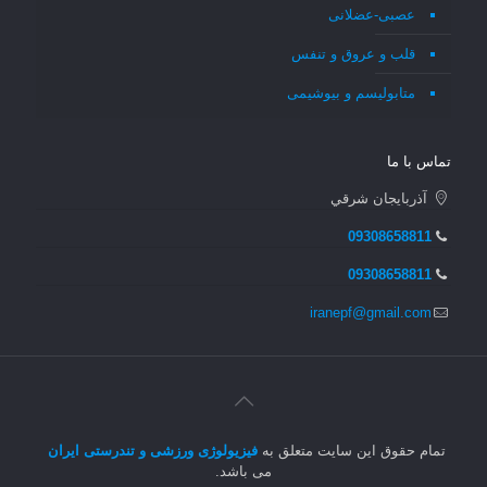
عصبی-عضلانی
قلب و عروق و تنفس
متابولیسم و بیوشیمی
تماس با ما
آذربايجان شرقي
09308658811
09308658811
iranepf@gmail.com
تمام حقوق این سایت متعلق به
فیزیولوژی ورزشی و تندرستی ایران
می باشد.