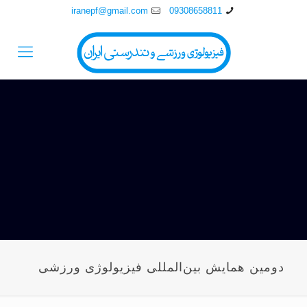
iranepf@gmail.com
09308658811
دومین همایش بین‌المللی فیزیولوژی ورزشی