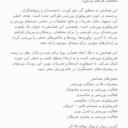
محققان فراهم می‌آورد.
این همایش به منظور گرد هم آوردن دانشمندان و پژوهشگران
برجسته در حوزه فیزیولوژی ورزشی طراحی شده است. هدف اصلی
آن، تسهیل تبادل تجربیات و نتایج تحقیقات در تمامی جنبه‌های ورزش و
فیزیولوژی ورزشی است. همچنین، این همایش به عنوان یک پلتفرم
بین‌رشته‌ای برتر، فرصتی را برای محققان، پزشکان و مربیان فراهم
می‌کند تا آخرین نوآوری‌ها، روندها و چالش‌های عملی را بررسی کرده
و راه‌حل‌های مؤثری برای مسائل موجود ارائه دهند.
این همایش به دنبال ایجاد فضایی پویا برای بحث و تبادل نظر در زمینه
فیزیولوژی ورزشی است و به ارتقاء سطح علمی و عملی این حوزه
کمک می‌کند. با جمع‌آوری ایده‌ها و تجربیات نوین، این رویداد می‌تواند
به پیشرفت‌های چشمگیری در علم ورزش منجر شود.
محورهای همایش
پیشرفت ها در عملکرد ورزشی
فعالیت ورزشی و سندرم متابولیک
فعالیت ورزشی و سالمندی
فیزیولوژی تمرینات مقاومتی
فیزیولوژی و سیستم قلبی – عروقی
فعالیت ورزشی و کنترل وزن
فعالیت ورزشی و بیماری سرطان
آخرین زمان ارسال مقاله ۲۵ آذر