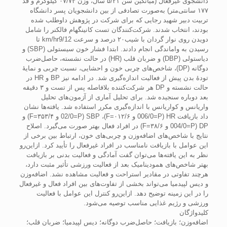
دانشجوی غیرفعال (میانگین سن ۵/۲۱ سال، وزن ۰۷/۷۳ کیلوگرم و قد
۱۷۷ سانتی‌متر) به‌صورت تصادفی از بین دانشجویان پسر دانشگاه
تربیت دبیر شهید رجایی که برای شرکت در پژوهش داوطلب شده
بودند، انتخاب شدند. شرکت‌کنندگان تست کانینگهام فالکنر را شامل
دویدن روی نوار گردان با شیب۲۰ درصد و سرعت km/hr9/12 تا
رسیدن به واماندگی انجام ‌دادند. ابتدا فشار خون سیستولی (SBP) و
دیاستولی (DBP) و ضربان قلب (HR) در حالت نشسته، حاصل‌ضرب
دوگانه (DP)، شاخص‌های چربی خون و احشایی، نسبت چربی و نمایۀ
تودۀ بدن پیش از فعالیت اندازه‌گیری شد. در ادامه نیز BP و HR در
حالت نشسته و DP هر شرکت‌کننده بلافاصله پس از تست و ۳ دقیقه
بعد دوباره سنجیده شد. برای تحلیل آماری از آزمون‌های تحلیل
واریانس و کواریانس با اندازه‌گیری مکرر استفاده شد. یافته‌ها نشان
داد بازیافت HR (006/0=P و ۰۱۲/۶=F)، SBP (02/0=P و ۳۵۳/۴=F) و
DP (004/0=P و ۳۸/۶=F) در افراد فعال بهتر صورت می‌گیرد. اصلاح
نتایج با شاخص‌های اضافه‌وزن و چربی‌های خون، ارتباط بین برخی از
این عوامل با بازیافت نامناسب در افراد غیرفعال را تأیید کرد. ازاین‌رو
نظر به این یافته‌ها می‌توان گفت آمادگی و فعالیت بدنی بر بازیافت
بهتر شاخص‌های همودینامیک بعد از فعالیت ورزشی تأثیر مثبت دارد،
هرچند تفاوتی در مقادیر استراحت و فعالیت مشاهده نشد. اضافه‌وزن
و دیس لپیدمیا می‌تواند بخشی از تفاوت‌های بین افراد فعال و غیرفعال
را در این زمینه توضیح دهد. ازاین‌رو کنترل این عوامل با فعالیت
ورزشی و رژیم غذایی مناسب توصیه می‌شود.
کلیدواژگان
اضافه‌وزن؛ بازیافت؛ حاصل‌ضرب دوگانه؛ دیس لپیدمیا؛ ضربان قلب؛