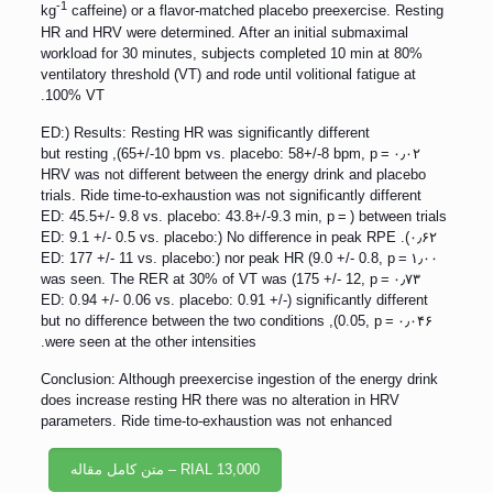
-1
kg
caffeine) or a flavor-matched placebo preexercise. Resting
HR and HRV were determined. After an initial submaximal
workload for 30 minutes, subjects completed 10 min at 80%
ventilatory threshold (VT) and rode until volitional fatigue at
100% VT.
Results: Resting HR was significantly different (ED:
65+/-10 bpm vs. placebo: 58+/-8 bpm, p = ۰٫۰۲), but resting
HRV was not different between the energy drink and placebo
trials. Ride time-to-exhaustion was not significantly different
between trials (ED: 45.5+/- 9.8 vs. placebo: 43.8+/-9.3 min, p =
۰٫۶۲). No difference in peak RPE (ED: 9.1 +/- 0.5 vs. placebo:
9.0 +/- 0.8, p = ۱٫۰۰) nor peak HR (ED: 177 +/- 11 vs. placebo:
175 +/- 12, p = ۰٫۷۳) was seen. The RER at 30% of VT was
significantly different (ED: 0.94 +/- 0.06 vs. placebo: 0.91 +/-
0.05, p = ۰٫۰۴۶), but no difference between the two conditions
were seen at the other intensities.
Conclusion: Although preexercise ingestion of the energy drink
does increase resting HR there was no alteration in HRV
parameters. Ride time-to-exhaustion was not enhanced
RIAL 13,000 – متن کامل مقاله