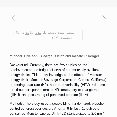
منتشر شده توسط
مدیر سایت
در
۴
اردیبهشت ۱۳۹۳
*
Michael T Nelson
,
George R Biltz
and
Donald R Dengel
Background: Currently, there are few studies on the
cardiovascular and fatigue effects of commercially available
energy drinks. This study investigated the effects of Monster
energy drink (Monster Beverage Corporation, Corona, California),
on resting heart rate (HR), heart rate variability (HRV), ride time-
to-exhaustion, peak exercise HR, respiratory exchange ratio
(RER), and peak rating of perceived exertion (RPE).
Methods: The study used a double-blind, randomized, placebo
controlled, crossover design. After an 8-hr fast, 15 subjects
consumed Monster Energy Drink (ED standardized to 2.0 mg *