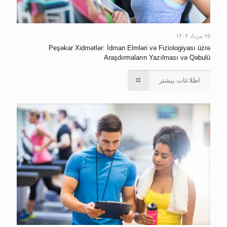
۲۵ مرداد ۱۴۰۴
Peşəkar Xidmətlər: İdman Elmləri və Fiziologiyası üzrə
Araşdırmaların Yazılması və Qəbulü
اطلاعات بیشتر