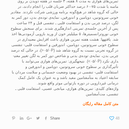
تمرین‌های هوازی به مدت ۸ هفته، ۳ جلسه در هفته دویدن بر روی
ماسه با شدت ۷۵-۶۰ درصد حداکثر ضربان قلب را انجام دادند، در
حالی که گروه شاهد در هیچ‌گونه برنامه ورزشی شرکت نکردند. مقادیر
خونی سروتونین، دوپامین و اندورفین، نمایه‌ی توده‌ی بدن، دور کمر به
لگن، درصد چربی بدن و استقامت قلبی ـ تنفسی قبل و ۲۴ ساعت
پس از آخرین جلسه‌ی تمرینی اندازه­گیری شدند. برای سنجش سطوح
خونی نوروترانسمیترها، ۵ میلی­لیتر خون از ورید بازویی آزمودنی‌ها اخذ
شد. یافته­ها: هشت هفته تمرین هوازی باعث افزایش معنی­داری در
سطوح خونی سروتونین، دوپامین، اندورفین و استقامت قلبی- تنفسی
در گروه تجربی نسبت به گروه شاهد شد (۰۵/۰P<)، در حالی که درصد
چربی بدن، نمایه‌ی توده‌ی بدنی و شاخص دور کمر به لگن تغییر معنی­
داری نکرد (۰۵/۰P>). نتیجه­گیری: تمرین‌های هوازی می‌توانند با
تأثیرگذاری بر سطوح خونی سروتونین، دوپامین و اندورفین و
استقامت قلبی- تنفسی در بهبود وضعیت جسمانی و سلامت مردان با
سابقه اعتیاد به مت­آمفتامین مفید باشد و به عنوان یک عامل کمک
درمانی غیردارویی در دوره بازتوانی موثر واقع شوند.
واژه‌های کلیدی: تمرین‌های هوازی، میانجی عصبی، استقامت قلبی ـ
تنفسی، مت‌آمفتامین
متن کامل مقاله رایگان
Share
48