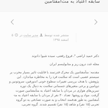
سابقه‌ اعتیاد به مت‌آمفتامین
منتشر شده توسط
مدیر سایت
در
۵
اسفند ۱۳۹۵
دکتر حمید اراضی *، فروغ رفعتی، سیده شیوا دادوند
مجله غدد درون ریز و متابولیسم ایران
مقدمه: مت­آمفتامین یک محرک قدرتمند با قابلیت تاثیر بسیار مخرب بر
سیستم عصبی است که سلامت فرد را به مخاطره می­اندازد. این
پژوهش، با هدف بررسی تغییرات سطوح خونی اندورفین، سروتونین و
دوپامین و برخی متغیرهای جسمانی سلامت به دنبال یک دوره
تمرین‌های هوازی در مردان با سابقه اعتیاد به مت­آمفتامین صورت
گرفت. مواد و روش­ها: تعداد ۳۰ نفر از مردان با سابقه اعتیاد به مت­
آمفتامین به طور هدفمند انتخاب و به صورت تصادفی به دو گروه
تجربی (۱۵ نفر) و شاهد (۱۵ نفر) تقسیم شدند. گروه تجربی،