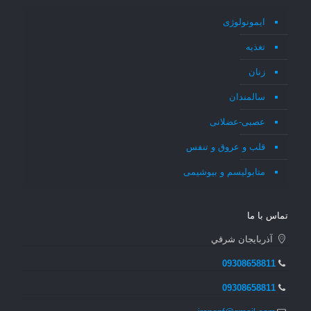
ایمونولوژی
تغذیه
زنان
سالمندان
عصبی-عضلانی
قلب و عروق و تنفس
متابولیسم و بیوشیمی
تماس با ما
آذربايجان شرقي
09308658811
09308658811