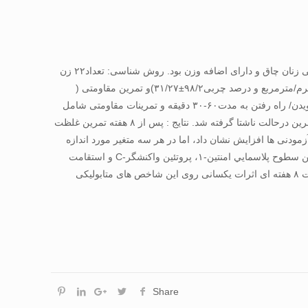
هدف: هدف کلی این پژوهش بررسی اثرات دو شیوه تمرین هوازی و مقاومتی روی سطوح امنتین-۱، پروتئين واکنشگر-C و استقامت قلبی تنفسی زنان چاق و دارای اضافه وزن بود. روش شناسی: تعداد۲۲ زن
داوطلب غیرفعال چاق و دارای اضافه وزن به شکل تصادفی در دو گروه تمرین هوازی (سن ۷/۷۶±۶۴/۴۰سال، نمایه توده بدنی۳۶/۵±۶۱/۲۹ کیلوگرم/مترمربع و درصد چربی۹۸/۲±۳۱/۲۷)و تمرین مقاومتی (
سن۸۲/۶±۹۱/۴۰سال، نمایه توده بدنی۷۷/۴±۱۶/۳۱ کیلوگرم/مترمربع و درصد چربی ۹۹/۲±۹۴/۲۶) تقسیم شدند. پروتکل تمرینات هوازی شامل دویدن/ راه رفتن به مدت۶۰-۳۰ دقیقه و تمرینات مقاومتی شامل
تمرینات باوزنه با شدت ۱RM75% به مدت هشت هفته وسه جلسه درهفته بود. نمونه گیری خون قبل مداخلات و۲۴ساعت پس از آخرین جلسه تمرین درحالت ناشتا گرفته شد. نتايج : پس از ۸ هفته تمرین غلظت
گروه کاهش، و میزان استقامت قلبی تنفسی آزمودنی ها افزایش نشان داد، اما در هر سه متغیر مورد اندازه
گیری تفاوت معنی داری بین دو گروه مشاهده نگردید(۰۵/۰P≥). بحث و نتیجه گیری: نتایج اين پژوهش حاكي از آن است که تغييرات معني داری بین سطوح پلاسمايي امنتين-۱، پروتئين واکنشگر-C و استقامت
قلبی تنفسی زنان چاق و دارای اضافه وزن در نتیجه اجرای تمرینات تمرين هوازی و مقاومتی وجود مشاهده نگردید، و مداخلات ورزشی کوتاه مدت ۸ هفته ای اثرات یکسانی روی این شاخص های متابولیکی
Share