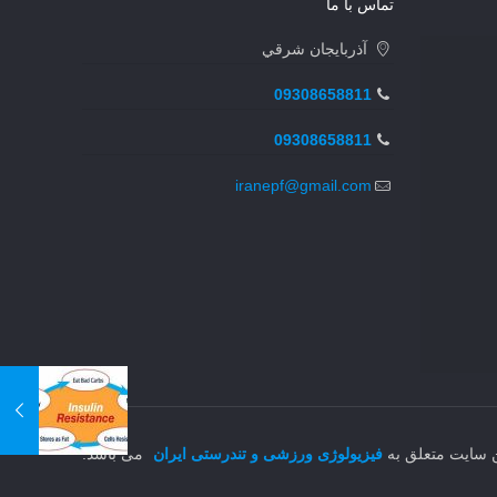
تماس با ما
آذربايجان شرقي
09308658811
09308658811
iranepf@gmail.com
ن سایت متعلق به
فیزیولوژی ورزشی و تندرستی ایران
می باشد.