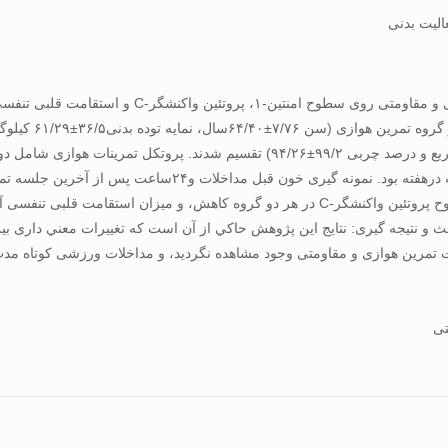
الیت بدنی
پلاسمايي امنتين-۱در هر دو گروه مقاومتی و هوازی افزایش، سطوح پروتئين واکنشگر-C در هر دو 