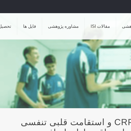
هشی
مقالات ISI
مشاوره پژوهشی
فایل ها
تحصیل
تغییرات در سطوح امنتین-۱،CRP و استقامت قلبی تنفسی