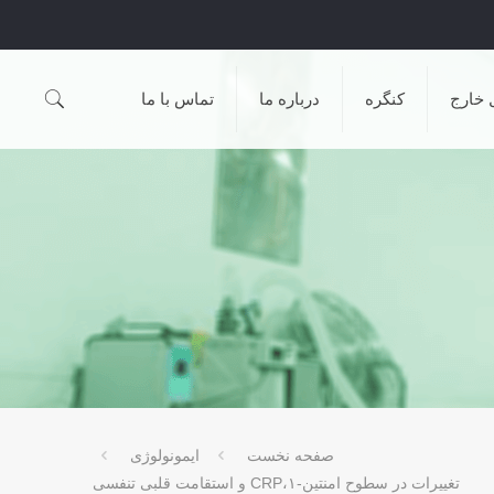
 خارج
کنگره
درباره ما
تماس با ما
صفحه نخست
ایمونولوژی
تغییرات در سطوح امنتین-۱،CRP و استقامت قلبی تنفسی