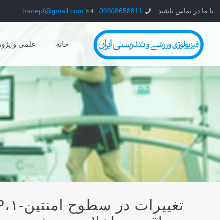
با ما در تماس باشید
09308658811
iranepf@gmail.com
خانه
علمی و پژو