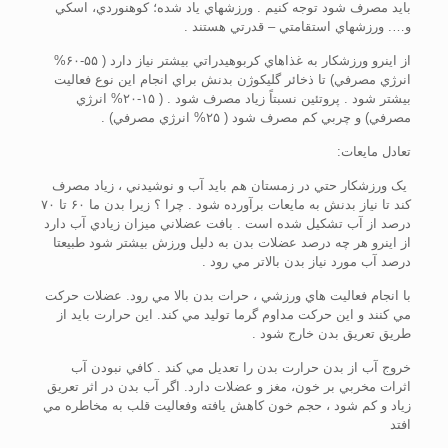
بايد مصرف شود توجه کنيم . ورزشهاي ياد شده؛ کوهنوردي، اسکي
و…. ورزشهاي استقامتي – قدرتي هستند .
از اينرو ورزشکار به غذاهاي کربوهيدراتي بيشتر نياز دارد ( ۵۵-۶۰%
انرژي مصرفي) تا ذخائر گليکوژن بدنش براي انجام اين نوع فعاليت
بيشتر شود . پروتئين نسبتاً زياد مصرف شود . ( ۱۵-۲۰% انرژي
مصرفي) و چربي کم مصرف شود ( ۲۵% انرژي مصرفي) .
تعادل مايعات:
يک ورزشکار حتي در زمستان هم بايد آب و نوشيدني ، زياد مصرف
کند تا نياز بدنش به مايعات برآورده شود . چرا ؟ زيرا بدن ما ۶۰ تا ۷۰
درصد از آب تشکيل شده است . بافت عضلاني ميزان زيادي آب دارد
از اينرو هر چه درصد عضلات بدن به دليل ورزش بيشتر شود طبيعتا
درصد آب مورد نياز بدن بالاتر مي رود .
با انجام فعاليت هاي ورزشي ، حرات بدن بالا مي رود. عضلات حرکت
مي کنند و اين حرکت مداوم گرما توليد مي کند. اين حرارت بايد از
طريق تعريق بدن خارج شود .
خروج آب از بدن حرارت بدن را تعديل مي کند . کافي نبودن آب
اثرات مخربي بر خون، مغز و عضلات دارد. اگر آب بدن در اثر تعريق
زياد و کم شود ، حجم خون کاهش يافته وفعاليت قلب به مخاطره مي
افتد