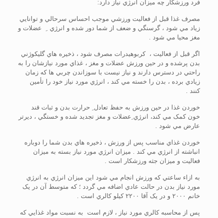
فرد ورزشکار چه ميزان انرژي نياز دارد:
مصرف غذا قبل از فعاليت ورزشي موجب احساس سرحالي و توانايي
زياد مي شود ، گرسنگي و ضعف از شما دور شده و انرژي ِ عضلات و
مغز محيا مي شود .
اگر قبل از فعاليت ، کربوهيدرات مصرف شود ، ذخيره هاي گليکوژني
بدن پرشده و در حين ورزش عضلات و مغز ، غذاي مورد نيازشان را به
راحتي در دسترس دارند و نياز نيست با سوزاندن چربي ها که زمان
زيادي برده ، بدن را خسته مي کند ، انرژي مورد نياز خود را تأمين
کنند .
خوردن غذا در حين ورزش به حفظ تعادل ِ حرارت بدن و ثبات قند
خون کمک مي کند، انرژي ِعضلات و مغز تجديد شده و خستگي ، ديرتر
عارض مي شود .
خوردن غذاي مناسب پس از ورزش ، ذخيره هاي بدن شما را دوباره
انباشته از انرژي مي کند . ميزان انرژي مورد نياز بسته به ميزان
فعاليت و ميزان جثه ورزشکار است .
به ازاء ساعتي که ورزش انجام مي شود اين ميزان انرژي به انرژي
مورد نياز بدن در حالت عادي اضافه مي گردد ؛ که متوسط آن در يک
خانم ۲۰۰۰ و در يک آقا ۲۲۰۰ کيلو کالري است .
پس از محاسبه کالري مورد نياز ، لازم است به نسبت مواد غذايي که