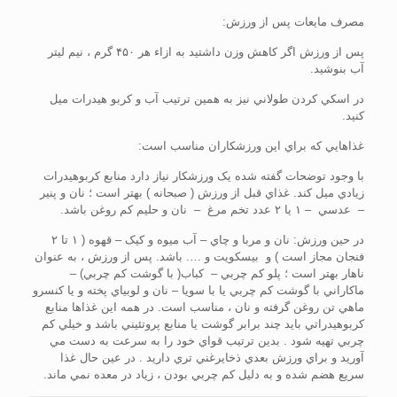
مصرف مايعات پس از ورزش:
پس از ورزش اگر کاهش وزن داشتيد به ازاء هر ۴۵۰ گرم ، نيم ليتر
آب بنوشيد.
در اسکي کردن طولاني نيز به همين ترتيب آب و کربو هيدرات ميل
کنيد.
غذاهايي که براي اين ورزشکاران مناسب است:
با وجود توضحات گفته شده يک ورزشکار نياز دارد منابع کربوهيدرات
زيادي ميل کند. غذاي قبل از ورزش ( صبحانه ) بهتر است ؛ نان و پنير
– عدسي – ۱ يا ۲ عدد تخم مرغ – نان و حليم کم روغن باشد.
در حين ورزش: نان و مربا و چاي – آب ميوه و کيک – قهوه ( ۱ تا ۲
فنجان مجاز است ) و بيسکويت و …. باشد. پس از ورزش ، به عنوان
ناهار بهتر است ؛ پلو کم چربي – کباب( با گوشت کم چربي) –
ماکاراني با گوشت کم چربي يا با سويا – نان و لوبياي پخته و يا کنسرو
ماهي تن روغن گرفته و نان ، مناسب است. در همه اين غذاها منابع
کربوهيدراتي بايد چند برابر گوشت يا منابع پروتئيني باشد و خيلي کم
چربي تهيه شود . بدين ترتيب قواي خود را به سرعت به دست مي
آوريد و براي ورزش بعدي ذخايرغني تري داريد . در عين حال غذا
سريع هضم شده و به دليل کم چربي بودن ، زياد در معده نمي ماند.