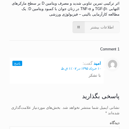
اثر ترکیبی تمرین تناوبی شدید و مصرف ویتامین D بر سطح مارکرهای
التهابی TGF-β۱ و TNF-α در زنان جوان با کمبود ویتامین D: یک
مطالعه کارآزمایی بالینی – فیزیولوژی ورزشی
اطلاعات بیشتر
1 Comment
امید
گفت:
پاسخ
۱۰ خرداد ۱۳۹۵ در ۱۱:۰۷ ق.ظ
با تشکر
پاسخی بگذارید
نشانی ایمیل شما منتشر نخواهد شد.
بخش‌های موردنیاز علامت‌گذاری
شده‌اند
*
دیدگاه