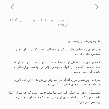
منتشر شده توسط
مدیر سایت
در
۲۳
آذر ۱۳۹۲
تغذيه ورزشهاي زمستاني
ورزشهاي زمستاني مثل اسکي چند سالي است که در ايران رواج
بيشتري يافته است .
کوه نوردي در زمستان از تفريحات لذت بخش و بسيارمؤثر درارتقاء
سلامتي بدن است . از عوامل مهم و مؤثر در موفقيت ورزشکاران
تغذيه آنان مي باشد .
ظرفيت ورزشکار براي انجام هر چه بهتر ورزش ها با دريافت انرژي ،
مايعات و نوترنيت هاي کافي ، بالا مي رود .
مطمئناً در ذهن ورزشکار اين سؤالها مطرح مي شود که چه ميزان غذا
بايد بخورد ؟ نياز مايعات بدن او چقدر است؟ چه ميزان پروتئين و
ويتامين نياز دارد ؟