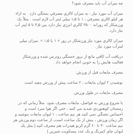
چه ميزان آب بايد مصرف شود؟
ميزان آب مورد نياز ، به ميزان کالري مصرفي بستگي دارد . به ازاء
هر کيلو کالري مصرفي ، ۱ تا ۱٫۵ ميلي ليتر آب لازم است . مثلاً يک
ورزشکار که روزانه ۳۵۰۰ کالري انرژي نياز دارد بين ۳٫۵ تا ۵ ليتر آب
نياز دارد.
ميزان کالري مورد نياز ورزشکار در روز × ۱ يا ۱٫۵ = ميزان ميلي
ليترآب مورد نياز .
دريافت آب کافي مانع از بروز خستگي زودرس شده و ورزشکار
فعاليت هايش را به خوبي انجام خواهد داد .
مصرف مايعات قبل از ورزش:
نوشيدن ۲ ليوان مايعات ، ۲ ساعت پيش از ورزش مفيد است.
مصرف مايعات در طول ورزش:
با شروع ورزش به فواصل، مايعات مصرف شود. مثلاً زماني که در
زمستان کوهنوردي شديد مي کنيد ، حتي اگر هوا سرد است و
احساس تشنگي نمي کنيد هر نيم ساعت ، ۱ ليوان مايعات بنوشيد و
اگر زمان ورزش ، بيش از يک ساعت است، از ساعت دوم ورزش هر
نيم ساعت ۳۰ تا ۶۰ گرم کربو هيدرات هم مصرف کنيد.( مثل يک
ليوان چاي کمرنگ و يک عدد بيسکويت شيرين )