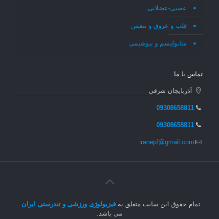
عصبی-عضلانی
قلب و عروق و تنفس
متابولیسم و بیوشیمی
تماس با ما
آذربايجان شرقي
09308658811
09308658811
iranepf@gmail.com
تمام حقوق این سایت متعلق به
فیزیولوژی ورزشی و تندرستی ایران
می باشد.