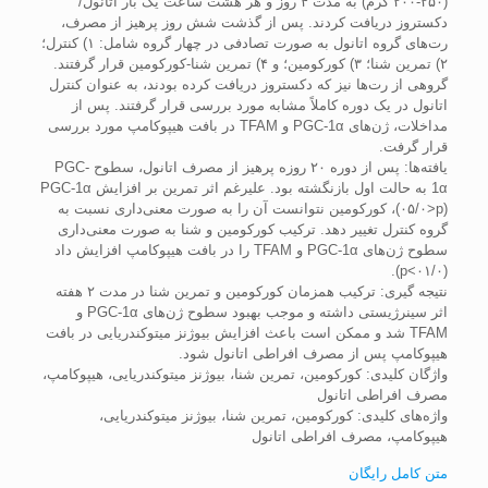
(۲۵۰-۲۰۰ گرم) به مدت ۴ روز و هر هشت ساعت یک بار اتانول/
دکستروز دریافت کردند. پس از گذشت شش روز پرهیز از مصرف،
رت‌های گروه اتانول به صورت تصادفی در چهار گروه شامل: ۱) کنترل؛
۲) تمرین شنا؛ ۳) کورکومین؛ و ۴) تمرین شنا-کورکومین قرار گرفتند.
گروهی از رت‌ها نیز که دکستروز دریافت کرده بودند، به عنوان کنترل
اتانول در یک دوره کاملاً مشابه مورد بررسی قرار گرفتند. پس از
مداخلات، ژن‌های PGC-1α و TFAM در بافت هیپوکامپ مورد بررسی
قرار گرفت.
یافته‌ها‌: پس از دوره ۲۰ روزه پرهیز از مصرف اتانول، سطوح PGC-
1α به حالت اول بازنگشته بود. علیرغم اثر تمرین بر افزایش PGC-1α
(۰۵/۰>p)، کورکومین نتوانست آن را به صورت معنی‌داری نسبت به
گروه کنترل تغییر دهد. ترکیب کورکومین و شنا به صورت معنی‌داری
سطوح ژن‌های PGC-1α و TFAM را در بافت هیپوکامپ افزایش داد
(۰۱/۰>p).
نتیجه گیری: ترکیب همزمان کورکومین و تمرین شنا در مدت ۲ هفته
اثر سینرژیستی داشته و موجب بهبود سطوح ژن‌های PGC-1α و
TFAM شد و ممکن است باعث افزایش بیوژنز میتوکندریایی در بافت
هیپوکامپ پس از مصرف افراطی اتانول شود.
واژگان کلیدی: کورکومین، تمرین شنا، بیوژنز میتوکندریایی، هیپوکامپ،
مصرف افراطی اتانول
واژه‌های کلیدی: کورکومین، تمرین شنا، بیوژنز میتوکندریایی،
هیپوکامپ، مصرف افراطی اتانول
متن کامل رایگان