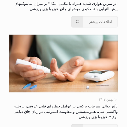
اثر تمرین هوازی شدید همراه با مکمل امگا-۳ بر میزان سایتوکینهای
پیش التهابی بافت کبدی موشهای چاق- فیزیولوژی ورزشی
اطلاعات بیشتر
۱۰ بهمن ۱۴۰۴
تأثیر توالی تمرینات ترکیبی بر عوامل خطرزای قلبی عروقی، پروتئین
واکنشی سی، هموسیستئین و مقاومت انسولینی در زنان چاق دیابتی
نوع ۲- فیزیولوژی ورزشی