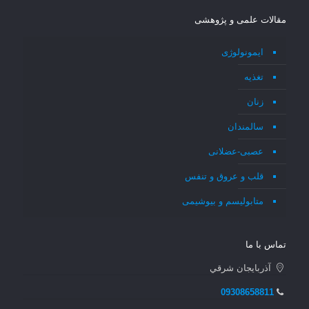
مقالات علمی و پژوهشی
ایمونولوژی
تغذیه
زنان
سالمندان
عصبی-عضلانی
قلب و عروق و تنفس
متابولیسم و بیوشیمی
تماس با ما
آذربايجان شرقي
09308658811