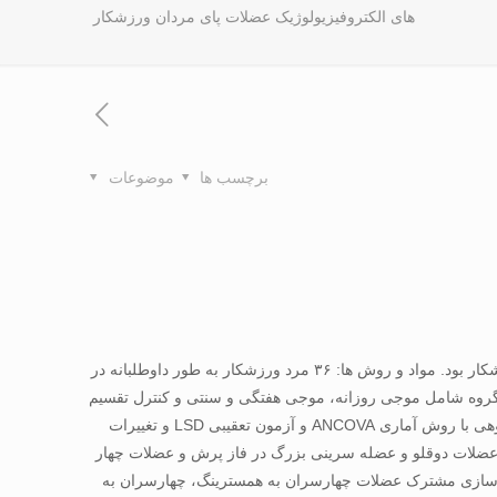
های الکتروفیزیولوژیک عضلات پای مردان ورزشکار
برچسب ها
موضوعات
زمینه و اهداف: هدف از مطالعه حاضر بررسی تاثیر زمانبندیهای مختلف تمرین پلایومتریک بر سازگاری الکتروفیزیولوژیک عضلات پای مردان ورزشکار بود. مواد و روش ها: ۳۶ مرد ورزشکار به طور داوطلبانه در
ر گروه شامل موجی روزانه، موجی هفتگی و سنتی و کنترل تقسیم
شدند. برنامه تمرینی به مدت ۶ هفته و هر هفته ۳ جلسه انجام شد. بعد از ۴۸ ساعت از آخرین جلسه تمرین پسآزمون انجام شد. تغییرات بین گروهی با روش آماری ANCOVA و آزمون تعقیبی LSD و تغییرات
مسترینگ، عضلات دوقلو و عضله سرینی بزرگ در فاز پرش و عضلات چهار
ال¬سازی مشترک عضلات چهارسران به همسترینگ، چهارسران به