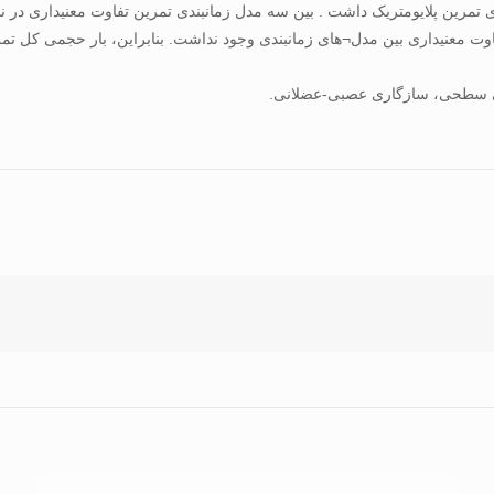
 تمرین پلایومتریک داشت . بین سه مدل زمانبندی تمرین تفاوت معنیداری در 
وت معنیداری بین مدل¬های زمانبندی وجود نداشت. بنابراین، بار حجمی کل تمر
رافی سطحی، سازگاری عصبی-عضلانی.