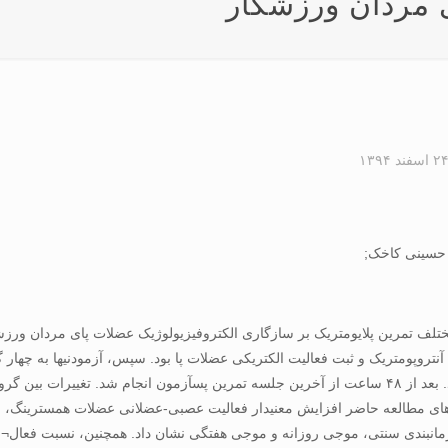
 مردان ورزشکار
۲ اسفند ۱۳۹۴
 حسینی کاخک;
نتروپومتریک و ثبت فعالیت الکتریکی عضلات پا بود. سپس، آزمودنیها به چها
شد. یافته ها: یافته های مطالعه حاضر افزایش معنیدار فعالیت عصبی-عضلانی عضلات ه
با زمانبندی سنتی، موجی روزانه و موجی هفتگی نشان داد. همچنین، نسبت فع