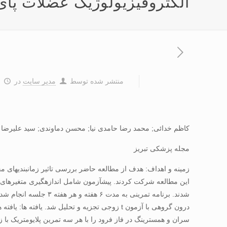
الکتروفیزیولوژیک عضلات پای
منتشر شده توسط
مدیر سایت
در
۴
کاظم خدائی; محمد رضا حامدی نیا; محسن دماوندی; سید علیرضا
مجله پزشکی تبریز
این مطالعه شرکت کردند. پیشآزمون شامل اندازهگیری متغیرهای آ
درون گروهی با آزمون t زوجی تجزیه و تحلیل 
سران و همسترینگ در فاز فرود را با هر سه تمرین پلایومتریک 