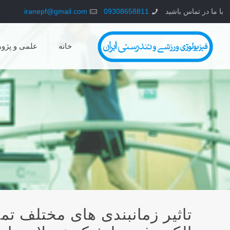
با ما در تماس باشید
09308658811
iranepf@gmail.com
خانه
علمی و پژو
تاثیر زمانبندی های مختلف تم