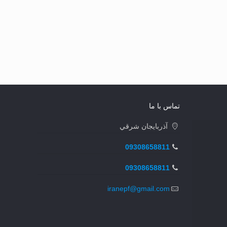
تماس با ما
آذربايجان شرقي
09308658811
09308658811
iranepf@gmail.com