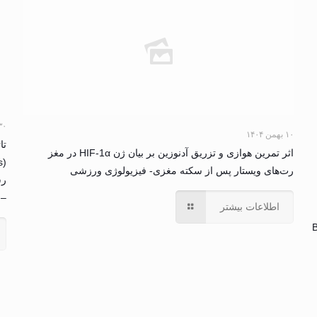
۳۰ خرداد ۴
۱۰ بهمن ۱۴۰۴
تا
اثر تمرین هوازی و تزریق آدنوزین بر بیان ژن HIF-1α در مغز
رت‌های ویستار پس از سکته مغزی- فیزیولوژی ورزشی
رس
– 
اطلاعات بیشتر
B