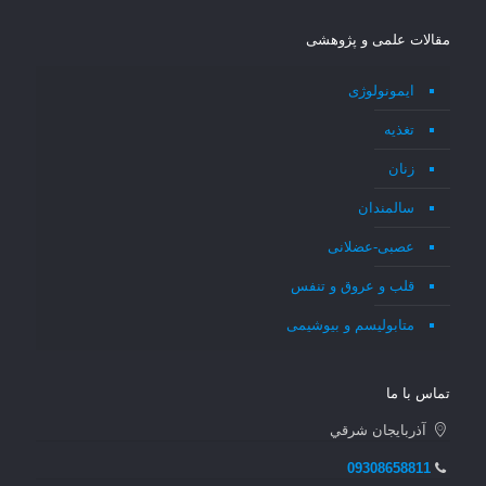
مقالات علمی و پژوهشی
ایمونولوژی
تغذیه
زنان
سالمندان
عصبی-عضلانی
قلب و عروق و تنفس
متابولیسم و بیوشیمی
تماس با ما
آذربايجان شرقي
09308658811