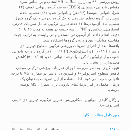
روش بررسی: ۹۶ بیمار زن مبتلا به MSانتخاب و بر اساس نمره
مقیاس ناتوانی جسمانی (EDSS) به سه گروه ناتوانی خفیف (۴۴
نفر)، ناتوانی متوسط (۲۶ نفر) و ناتوانی شدید (۲۶) تقسیم شدند.
سپس هر گروه به‌طور تصادفی به یک گروه تجربی و یک گروه کنترل
تقسیم شد. آزمودنی‌ها ۱۲ هفته تمرین ترکیبی شامل تمرینات قدرتی،
استقامتی، پیلاتس و PNF را سه جلسه در هفته به مدت ۴۵ تا ۶۰
دقیقه انجام دادند. از آزمون تی مستقل و تی وابسته به ترتیب جهت
مقایسه میانگین بین و درون گروه‌ها استفاده شد.
یافته‌ها: بعد از اجرای تمرینات ورزشی ترکیبی سطوح فیبرین دی
دایمر (۰۰۱/۰P= ) و اینترلوکین-۶ (۰۰۱/۰P= ) در گروه با درجه ناتوانی
خفیف و اینترلوکین-۶ گروه با درجه ناتوانی شدید (۰۰۴/۰p=) کاهش
معنی‌داری را نشان داد.
نتیجه گیری: به نظر می‌رسد اجرای تمرینات ورزشی ترکیبی موجب
کاهش سطوح اینترلوکین-۶ و فیبرین دی دایمر در بیماران MS با درجه
ناتوانی خفیف می‌شود. لذا استفاده از این تمرینات به‌عنوان یک
درمان مکمل در کنار درمان‌های دارویی برای بیماران MS توصیه
می‌شود.
واژگان کلیدی: مولتیپل اسکلروزیس، تمرین ترکیبی، فیبرین دی دایمر،
اینترلوکین-۶٫
متن کامل مقاله رایگان
Share
35