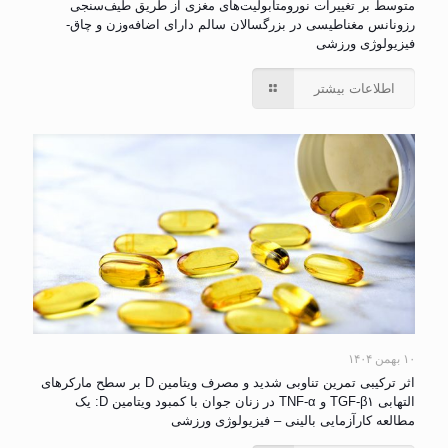
متوسط بر تغییرات نورومتابولیت‌های مغزی از طریق طیف‌سنجی
رزونانس مغناطیسی در بزرگسالان سالم دارای اضافه‌وزن و چاق-
فیزیولوژی ورزشی
اطلاعات بیشتر
۱۰ بهمن ۱۴۰۴
اثر ترکیبی تمرین تناوبی شدید و مصرف ویتامین D بر سطح مارکرهای
التهابی TGF-β۱ و TNF-α در زنان جوان با کمبود ویتامین D: یک
مطالعه کارآزمایی بالینی – فیزیولوژی ورزشی