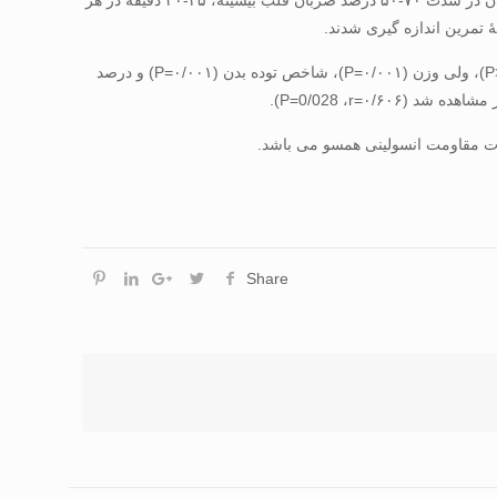
مترمربع) به ­طور تصادفی به دو گروه تجربی (۱۳ نفر) و کنترل (۱۳ نفر) تقسیم شدند. آزمودنی­ ها درگروه تجربی در ۱۰ هفته تمرینات هوازی دویدن در شدت ۷۰-۵۰ درصد ضربان قلب بیشینه، ۴۵-۳۰ دقیقه در هر
نتایج: سطوح آدیپولین، انسولین و گلوکز ناشتا و ارزش ­های HOMA-IR پس از اجرای ۱۰ هفته تمرینات هوازی با تغییر معنی­ دار همراه نبود (۰/۰۵<P)، ولی وزن (۰/۰۰۱=P)، شاخص توده بدن (۰/۰۰۱=P) و درصد
Share