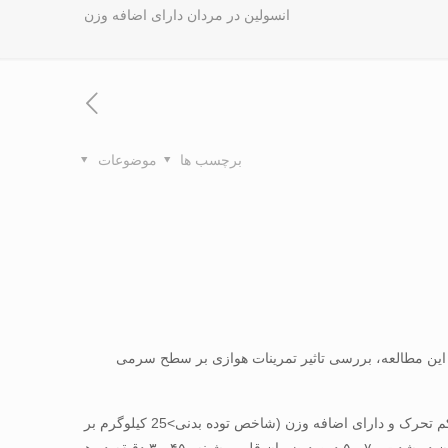
انسولین در مردان دارای اضافه وزن
برچسب ها
موضوعات
رد. هدف از این مطالعه، بررسی تاثیر تمرینات هوازی بر سطح سرمی
مواد و روش ­ها: مطالعه نیمه ­تجربی حاضر در بهار ۱۳۹۳ در یکی از مجموعه ­های ورزشی شهر خرم آباد انجام شده است. ۲۶ مرد ۵۰-۳۵ سال، کم ­تحرک و دارای اضافه وزن (شاخص توده بدنی>25 کیلوگرم بر