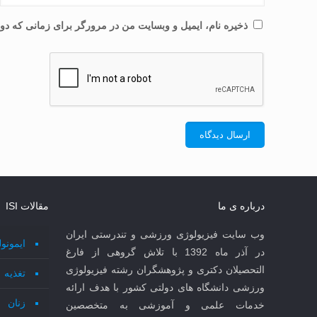
ذخیره نام، ایمیل و وبسایت من در مرورگر برای زمانی که دوب
درباره ی ما
مقالات ISI
وب سایت فیزیولوژی ورزشی و تندرستی ایران
ایمونو
در آذر ماه 1392 با تلاش گروهی از فارغ
التحصیلان دکتری و پژوهشگران رشته فیزیولوژی
تغذیه
ورزشی دانشگاه های دولتی کشور با هدف ارائه
زنان
خدمات علمی و آموزشی به متخصصین