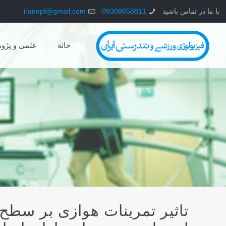
با ما در تماس باشید
09308658811
iranepf@gmail.com
خانه
علمی و پژو
تاثیر تمرینات هوازی بر سطح