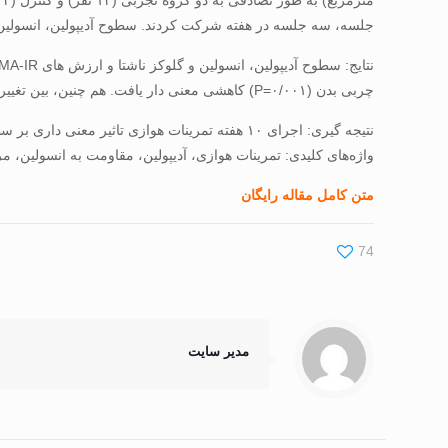
جلسه، سه جلسه در هفته شرکت کردند. سطوح آدیپولین، انسولین و گلوکز ناشتا و شاخص ­های آنت
چربی بدن (۰/۰۰۱=P) کاهشی معنی ­دار یافت. هم ­چنین، بین تغییرات آدیپولین سرم پس از ۱۰ هفته تمرین هوازی با تغییرات BMI رابطه معنی ­دار مشاهده شد (۰/۶۰۶=P=0/028 ،r).
نتیجه ­گیری: اجرای ۱۰ هفته تمرینات هوازی تاثیر معنی ­داری بر سطوح آدیپولین در مردان کم ­تحرک و دارای اضافه وزن ندارد و این یافته با تغییرات مقاومت انسولینی هم­سو می­ باشد.
واژه‌های کلیدی: تمرینات هوازی، آدیپولین، مقاومت به انسولین، م
متن کامل مقاله رایگان
74
مدیر سایت