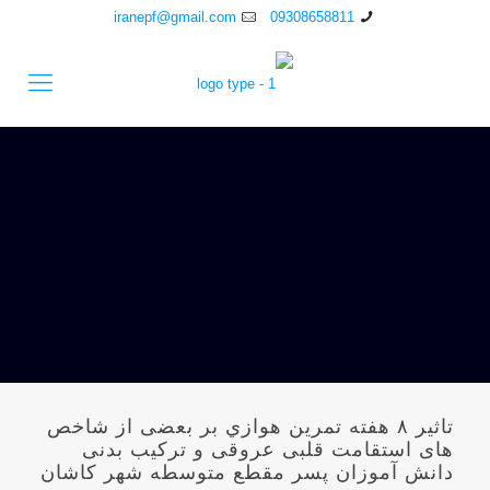
iranepf@gmail.com
09308658811
تاثير ۸ هفته تمرين هوازي بر بعضی از شاخص
های استقامت قلبی عروقی و ترکیب بدنی
دانش آموزان پسر مقطع متوسطه شهر کاشان