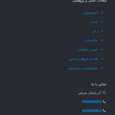
مقالات علمی و پژوهشی
ایمونولوژی
تغذیه
زنان
سالمندان
عصبی-عضلانی
قلب و عروق و تنفس
متابولیسم و بیوشیمی
تماس با ما
آذربايجان شرقي
09308658811
09308658811