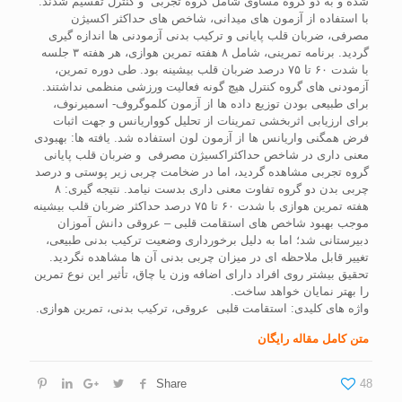
شده و به دو گروه مساوی شامل گروه تجربی و کنترل تقسیم شدند.
با استفاده از آزمون های میدانی، شاخص های حداکثر اکسیژن
مصرفی، ضربان قلب پایانی و ترکیب بدنی آزمودنی ها اندازه گیری
گردید. برنامه تمرینی، شامل ۸ هفته تمرین هوازی، هر هفته ۳ جلسه
با شدت ۶۰ تا ۷۵ درصد ضربان قلب بیشینه بود. طی دوره تمرین،
آزمودنی های گروه کنترل هیچ گونه فعالیت ورزشی منظمی نداشتند.
برای طبیعی بودن توزیع داده ها از آزمون کلموگروف- اسمیرنوف،
برای ارزیابی اثربخشی تمرینات از تحلیل کوواریانس و جهت اثبات
فرض همگنی واریانس ها از آزمون لون استفاده شد. یافته ها: بهبودی
معنی داری در شاخص حداکثراکسیژن مصرفی و ضربان قلب پایانی
گروه تجربی مشاهده گردید، اما در ضخامت چربی زیر پوستی و درصد
چربی بدن دو گروه تفاوت معنی داری بدست نیامد. نتیجه گیری: ۸
هفته تمرین هوازی با شدت ۶۰ تا ۷۵ درصد حداكثر ضربان قلب بیشینه
موجب بهبود شاخص های استقامت قلبی – عروقی دانش آموزان
دبیرستانی شد؛ اما به دلیل برخورداری وضعیت ترکیب بدنی طبیعی،
تغییر قابل ملاحظه ای در میزان چربی بدنی آن ها مشاهده نگردید.
تحقیق بیشتر روی افراد دارای اضافه وزن یا چاق، تأثیر این نوع تمرین
را بهتر نمایان خواهد ساخت.
واژه های کلیدی: استقامت قلبی عروقی، ترکیب بدنی، تمرین هوازی.
متن کامل مقاله رایگان
Share
48