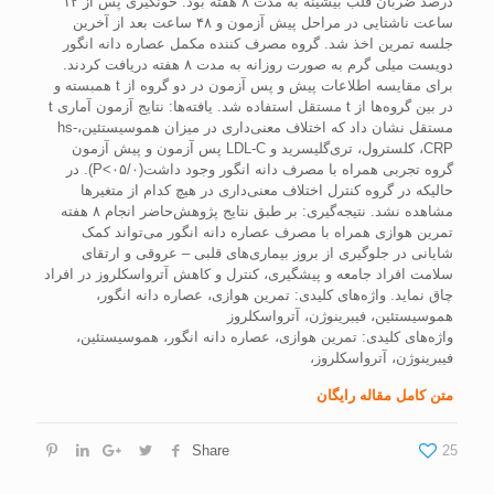
درصد ضربان قلب بيشينه به مدت ۸ هفته بود. خونگيری پس از ۱۲
ساعت ناشتايی در مراحل پيش آزمون و ۴۸ ساعت بعد از آخرين
جلسه تمرين اخذ شد. گروه مصرف کننده مکمل عصاره دانه انگور
دويست ميلی گرم به صورت روزانه به مدت ۸ هفته دريافت کردند.
برای مقايسه اطلاعات پيش و پس آزمون در دو گروه از t همبسته و
در بين گروه‌ها از t مستقل استفاده شد. يافته‌ها: نتايج آزمون آماری t
مستقل نشان داد که اختلاف معنی‌داری در ميزان هموسيستئين،hs-
CRP، کلسترول، تری‌گليسريد و LDL-C پس آزمون و پيش آزمون
گروه تجربی همراه با مصرف دانه انگور وجود داشت(۰۵/۰>P). در
حاليکه در گروه کنترل اختلاف معنی‌داری در هيچ کدام از متغيرها
مشاهده نشد. نتيجه‌گيری: بر طبق نتايج پژوهش‌حاضر انجام ۸ هفته
تمرين هوازی همراه با مصرف عصاره دانه انگور می‌تواند کمک
شايانی در جلوگيری از بروز بيماری‌های قلبی – عروقی و ارتقای
سلامت افراد جامعه و پيشگيری، کنترل و کاهش آترواسکلروز در افراد
چاق نمايد. واژه‌های کليدی: تمرين هوازی، عصاره دانه انگور،
هموسيستئين، فيبرينوژن، آترواسکلروز
واژه‌های کلیدی: تمرين هوازی، عصاره دانه انگور، هموسيستئين،
فيبرينوژن، آترواسکلروز،
متن کامل مقاله رایگان
Share
25