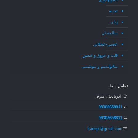
تغذیه
زنان
سالمندان
عصبی-عضلانی
قلب و عروق و تنفس
متابولیسم و بیوشیمی
تماس با ما
آذربايجان شرقي
09308658811
09308658811
iranepf@gmail.com