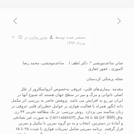
منتشر شده توسط
مدیر سایت
در
۲۰
مرداد ۱۳۹۴
صابر ساعدموپشی *، دکتر لطف ا. . ساعدموچشی، محمد رضا
الموری ، غفور غفاری
مجله پزشکی کردستان
مقدمه: بيماری‌های قلبی- عروقی به‌خصوص آترواسکلروز از علل
اصلی ناتوانی و مرگ و مير در سطح جهان هستند که شيوع آنها در
ايران نيز رو به افزايش می باشد. پژوهش حاضر به بررسی اثر مکمل
دانه انگور همراه با فعاليت هوازی بر عوامل خطرزای قلبی عروقی در
زنان سالمند می پردازد. روش بررسی: در يک مطالعه تجربی ۴۴ زن
چاق (۳۰BMI≥) ۵۵ تا ۶۵ سال (۵۵۷۸/۳±۱۵/۶۱) به صورت غير تصادفی
و آمادۀ در دسترس، انتخاب و به دو گروه تمرين با مکمل و تمرين
قرار گرفتند. برنامه تمرينی شامل تمرينات هوازی با شدت ۴۵ تا ۶۵