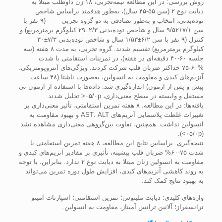
روش بررسی: در این مطالعه نیمه‌تجربی، ۱۸ زن داوطلب مبتلا به
دیابت نوع ۲ (سن ۵۵-۴۵ سال)، به‌طور هدفمند براساس شاخص
توده‌بدنی، انتخاب و به‌طور تصادفی به دو گروه تجربی (۹ نفر با
سن ۷/۱±۹/۵۲ سال و شاخص توده‌بدنی ۲/۳±۲۹ کیلوگرم برمترمربع) و
کنترل (۹ نفر با سن ۶/۲±۱/۵۳ سال و شاخص توده‌بدنی ۷/۳±۳۰
کیلوگرم برمترمربع) تقسیم شدند. گروه تجربی، به مدت ۸ هفته (سه
جلسه ۶۰-۴۰ دقیقه‌ای در هفته)، در تمرینات استقامتی با شدت
۷۵-۶۰% حداکثر ضربان قلب شرکت کردند. ویژگی‌های آنتروپومتریکی،
آنزیم‌های کبدی و مقاومت به انسولین، به‌صورت ناشتا (۴۸ ساعت
پیش و پس از آزمون) اندازه‌گیری شد. داده‌ها با استفاده از آزمون تی
مستقل و وابسته در سطح معنی‌داری، ۰۵/۰p< تحلیل شدند.
یافته‌ها: در این مطالعه، ۸ هفته تمرین استقامتی، تأثیر معنی‌داری بر
تغییرات غلظت پلاسمایی آنزیم‌های AST، ALT و بهبود مقاومت به
انسولین نداشت. همچنین، تفاوت بین‌گروهی معنی‌داری مشاهده نشد
(۰۵/۰p>).
نتیجه‌گیری: براساس نتایج این مطالعه، ۸ هفته تمرین استقامتی با
شدت ۷۵-۶۰% ضربان قلب بیشینه، تأثیری بر مقادیر آنزیم‌های کبدی و
مقاومت به انسولین زنان مبتلا به دیابت نوع ۲ ندارد. بنابراین، با توجه
به روند کاهشی آنزیم‌های کبدی، افزایش طول دوره تمرین می‌تواند
به بهبود نتایج کمک کند.
واژه‌های کلیدی: دیابت ملیتوس؛ تمرین استقامتی؛ آسپارتات آمینو
ترانسفراز؛ آلانین ترانس ‌آمیناز، مقاومت به انسولین.