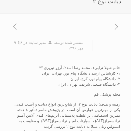
دیابت نوع ۲
منتشر شده توسط
مدیر سایت
در
۹
مهر ۱۳۹۶
خانم شهلا ترابی۱، محمد رضا اسد۲، آرزو تبریزی *۳
۱- کارشناس ارشد دانشگاه پیام نور، تهران، ایران
۲- دانشگاه پیام نور، کرج، ایران
۳- دانشگاه صنعتی شریف، تهران، ایران
مجله پزشکی قم
زمینه و هدف: دیابت نوع ۲، از شایع‌ترین انواع دیابت و آسیب کبدی،
یکی از مهم‌ترین عوارض آن است. در پژوهش حاضر تـأثیر ۸ هفته
تمـرین استقـامتی بر غلظت پلاسمایی آنزیم‌های کبدی آلانین آمینو
ترانسفراز(ALT) ، آسپارتات آمینو ترانسفراز(AST) و مقاومت به
انسولین زنان مبتلا به دیابت نوع ۲ بررسی گردید