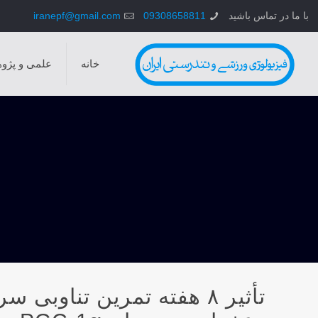
با ما در تماس باشید
09308658811
iranepf@gmail.com
خانه
علمی و پژو
تأثیر ۸ هفته تمرین تناو