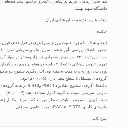
هما صدر ارهامی، مریم نورشاهی ، خسرو ابراهیم، سید مصطفی 
دانشگاه شهید بهشتی
مجله علوم تغذیه و صنایع غذایی ایران
چکیده
ابقه و هدف: با وجود اهمیت بیوژنز میتوکندری در فرایند‌های فیزیو
تحقیق باهدف بررسی تأثیر ۸ هفته تمرین تناوبی سرعتی همراه با مصرف عصاره زعفران بر میزان PGC-1α و SIRT3 عضلانی در موش‌های سالمند نر انجام شد.
مواد و روش‌ها: ۳۲ سر موش صحرایی نر نژاد ویستا
گروه‌های مستقل با سطح معنی‌داری (۰٫۰۵ > α) بود.
تناوبی- سرعتی نسبت به گروه کنترل مشاهده شد (۰٫۰۰۰P=).
نتیجه گیری: با توجه به نتایج، به نظر می­رسد که مصرف مکمل ز
واژه‌های کلیدی: PGC1α، SIRT3، تمرین تناوبی سرعتی
متن کامل