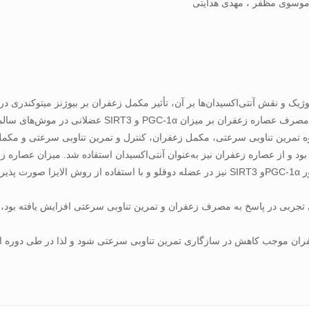
موسوی مظفر ، مهدی هدایتی
لوژیک و نقش آنتی‌اکسیدان‌ها بر آن، تأثیر مکمل زعفران بر بیوژنز میتوکندری در
ر در چهار گروه تمرین تناوبی سرعتی، مکمل زعفران، کنترل و تمرین تناوبی سرعتی 
وزن بدن روزانه و به مدت ۸ هفته بود. اندازه‌گیری سطوح دو فاکتور PGC-1αو SIRT3 نیز در عضله د
عفران موجب کاهش در سازگاری تمرین تناوبی سرعتی شود و لذا در طی دوره ا