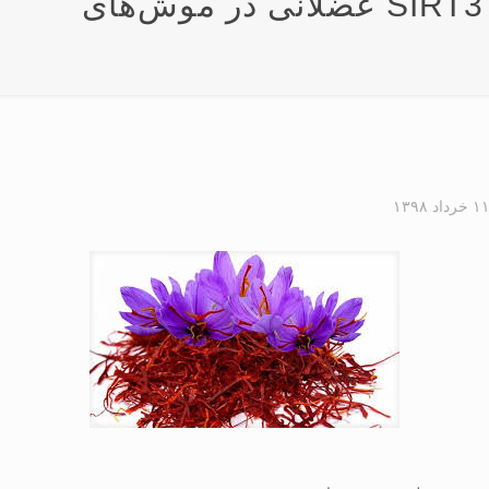
زعفران بر میزان PGC-1α و SIRT3 عضلانی در موش‌های
۱ خرداد ۱۳۹۸