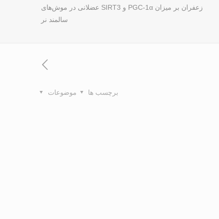
زعفران بر میزان PGC-1α و SIRT3 عضلانی در موش‌های
سالمند نر
برچسب ها
موضوعات