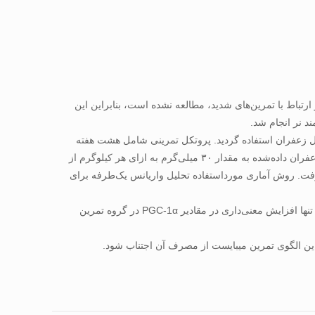
 ارتباط با تمرین‌های شدید، مطالعه نشده است، بنابراین این
و مکمل زعفران استفاده گردید. پروتکل تمرینی شامل هشت هفته
تمرین تناوبی سرعتی با تعداد ۴ جلسه در هفته بر روی نوار گردان بود و از عصاره زعفران نیز به‌عنوان آنتی‌اکسیدان استفاده شد. میزان عصاره زعفران داده‌شده به مقدار ۳۰ میلی‌گرم به ازای هر کیلوگرم از
وقلو و با استفاده از روش الایزا صورت پذیرفت. روش آماری مورداستفاده تحلیل واریانس یک‌طرفه برای
یافته‌ها‌: اگرچه، سطوح مقادیر PGC-1α وSIRT3 در همه گروه‌های تجربی در پاسخ به مصرف زعفران و تمرین تناوبی سرعتی افزایش یافته بود، تنها افزایش معنی‌داری در مقادیر PGC-1α در گروه تمرین
ین الگوی تمرین می­بایست از مصرف آن اجتناب شود.