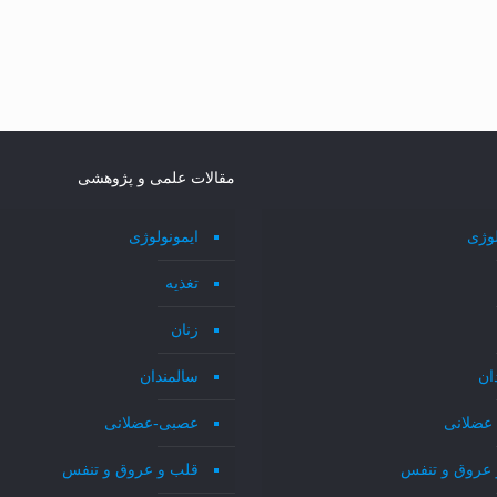
مقالات علمی و پژوهشی
لوژی
ایمونولوژی
تغذیه
زنان
ان
سالمندان
عضلانی
عصبی-عضلانی
 عروق و تنفس
قلب و عروق و تنفس