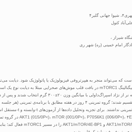
وتئین در قلب است که می‌تواند منجر به هیپرتروفی فیزیولوژیک یا پاتولوژیک شود. دیا
روش‌ها: در این مطالعه‌ی تجربی، ۱۶ سر موش صحرایی نر ۳ ماهه
 از آزمون‌های t-وابسته و t-مستقل استفاده‏ شد. سطح معنی‌داری، ۰۵/۰P≤ در نظر گرفته شده است.
نتیجه‌گیری: تمرین هوازی به‌مدت ۴ ه