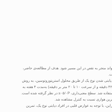
بت می‌تواند منجر به نقص در این مسیر شود. هدف از مطالعه‌ی حاضر،
 نر از نژاد اسپراگ‌داولی با میانگین وزن ۲۰±۳۰۰ گرم انتخاب ‏شدند و پس از دیابتی شدن نوع یک از طریق محلول استرپتوزوتوسین، به روش
تصادفی به ۲ گروه، تمرین دیابتی (۸ سر) و کنترل دیابتی (۸ سر) تقسیم ‏شدند؛ گروه تمرینی ۴ روز در هفته مطابق با برنامه‌ی تمرینی (هر جلسه ۴۲ دقیقه و از سرعت ۱۰ تا ۲۰ متر بر دقیقه) به‏‌مدت ۴ هفته به
فته توانست مسیر AKT1/mTOR/P70S6K1 و AKT1/mTOR/4E-BP1 را در مسیر mTORC1 فعال کند؛ بنابراین، با توجه به عوارض قلبی در افراد دیابتی نوع یک، تمرین