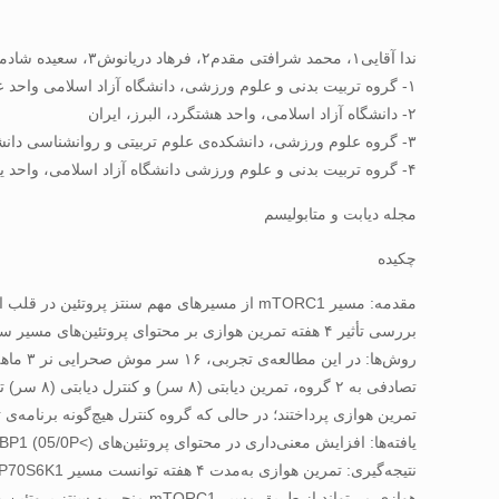
ندا آقایی۱، محمد شرافتی مقدم۲، فرهاد دریانوش۳، سعیده شادمهری۴، شیوا جهانی گلبر۴
۱- گروه تربیت بدنی و علوم ورزشی، دانشگاه آزاد اسلامی واحد علی‌آباد کتول
۲- دانشگاه آزاد اسلامی، واحد هشتگرد، البرز، ایران
۳- گروه علوم ورزشی، دانشکده‌ی علوم تربیتی و روانشناسی دانشگاه شیراز ،
۴- گروه تربیت بدنی و علوم ورزشی دانشگاه آزاد اسلامی، واحد یادگار امام خمینی (ره) شهر ری
مجله دیابت و متابولیسم
چکیده
مقدمه: مسیر mTORC1 از مسیرهای مهم سنتز پر
بررسی تأثیر ۴ هفته تمرین هوازی بر محتوای پروتئین‌های مسیر سیگنالینگ mTORC1 در بافت قلب موش‌های صحرایی مبتلا به دیابت نوع یک است.
تمرین هوازی پرداختند؛ در حالی که گروه کنترل هیچ‌گونه برنامه‌ی تمرینی نداشتند. برای تجزیه ‌وتحلیل داده‌ها
یافته‌ها: افزایش معنی‌داری در محتوای پروتئین‌های AKT1 (015/0P<)، mTOR (001/0P<)، P70S6K1 (006/0P<)، ۴EBP1 (05/0P<) در گروه‌ تمرین هوازی نسبت به کنترل مشاهده شد.
هوازی می‌تواند از طریق مسیر mTORC1 منجر به سنتز پروتئین و هیپرتروفی فیزیولوژیک قلبی شود.