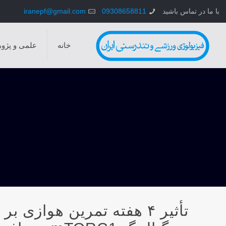
با ما در تماس باشید
09308658811
iranepf@gmail.com
خانه
علمی و پژو
تأثیر ۴ هفته تمرین هوازی