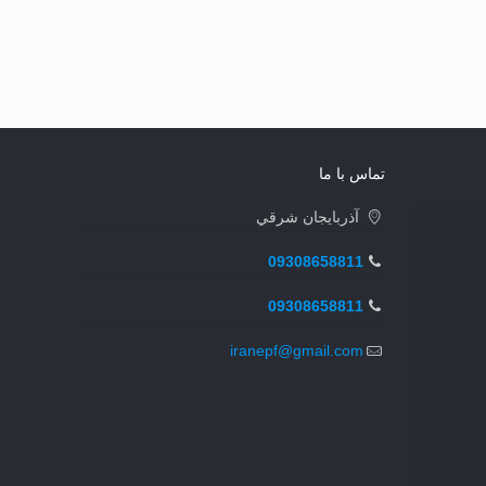
تماس با ما
آذربايجان شرقي
09308658811
09308658811
iranepf@gmail.com