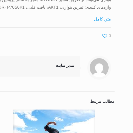
واژه‌های کلیدی: تمرین هوازی، AKT1، بافت قلبی، mTOR، P70S6K1، دیابت نوع یک، ۴EBP1
متن کامل
0
مدیر سایت
مطالب مرتبط