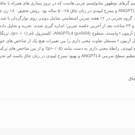
تئین شبه­ آنژیوپویتین-۴ (ANGPTL4) یکی از تنظیم ­گرهای نوظهور متابولیسم چربی­ هاست که در بروز بیمار
سطوح اولیه و تغییرات ANGPTL4 با سطوح اولیه و تغییرات نیم­ر
مشاهده گردید (۰/۰۴=p). نتیجه­ گیری: تمرین استقامتی مزمن در تنظیم سطح سرمی PTL4