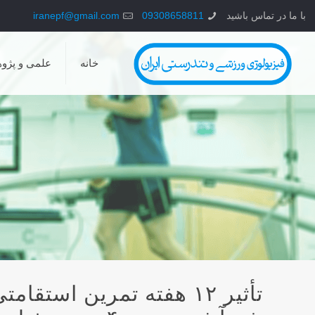
با ما در تماس باشید
09308658811
iranepf@gmail.com
خانه
علمی و پژو
تأثیر ۱۲ هفته تمرین اس