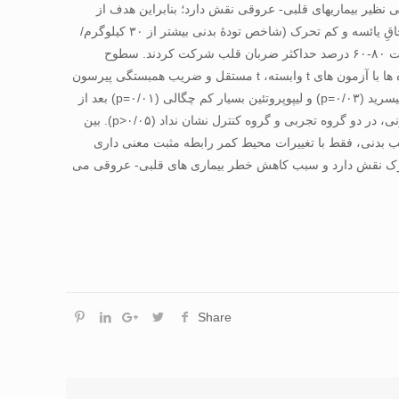
ی­ های همراه با چاقی نظیر بیماری­های قلبی- عروقی نقش دارد؛ بنابراین هدف از
تحقیق حاضر، تاثیر ۱۲ هفته تمرین استقامتی بر سطوح سرمی ANGPTL4 و نیم­رخ لیپیدی در زنان چاق ۶۵-۵۰ ساله بود. روش تحقیق: ۱۸ زن چاقِ یائسه و کم­ تحرک (شاخص تودۀ بدنی بیش­تر از ۳۰ کیلوگرم/
مترمربع) به طور تصادفی به دو گروه تجربی و کنترل تقسیم شدند. گروه تجربی در ۱۲ هفته تمرین استقامتی شامل دویدن روی نوارگردان با شدت ۸۰-۶۰ درصد حداکثر ضربان قلب شرکت کردند. سطوح
سرمی ANGPTL4، نیم­رخ لیپیدی و شاخص ­های ترکیب بدنی قبل و ۲۴ ساعت بعد از آخرین جلسه تمرین؛ اندازه‏ گیری شدند. تجزیه و تحلیل داده ­ها با آزمون های t وابسته، t مستقل و ضریب همبستگی پیرسون
در سطح معنی­ داری ۰/۰۵>p انجام گرفت. یافته­ ها: بر اساس نتایج آزمون t وابسته، سطوح ANGPTL4 (p=0/04)، کلسترول تام (۰/۰۱=p)، تری­گلیسرید (۰/۰۳=p) و لیپوپروتئین بسیار کم چگالی (۰/۰۱=p) بعد از
۱۲ هفته تمرین استقامتی به طور معنی­ دار کاهش یافت؛ با این­ حال آزمون t مستقل تفاوت معنی­ داری را بین تغییرات هیچ یک از شاخص­ های خونی، در دو گروه تجربی و گروه کنترل نشان نداد (۰/۰۵<p). بین
خ لیپیدی، رابطۀ معنی­ داری به دست نیامد (۰/۰۵<p)؛ و از بین شاخص های ترکیب بدنی، فقط با تغییرات محیط کمر رابطه مثبت معنی­ داری
ANG و بهبود نیم­رخ لیپیدی در زنان چاق یائسه کم ‏تحرک نقش دارد و سبب کاهش خطر بیماری‏ های قلبی- ‏عروقی می
Share