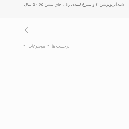
شبه‌آنژیوپویتین-۴ و نیمرخ لیپیدی زنان چاق سنین ۶۵-۵۰ سال
برچسب ها
موضوعات