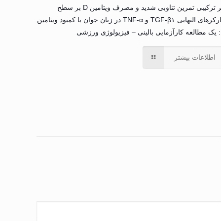
اثر ترکیبی تمرین تناوبی شدید و مصرف ویتامین D بر سطح
مارکرهای التهابی TGF-β۱ و TNF-α در زنان جوان با کمبود ویتامین
 ورزشی
اطلاعات بیشتر