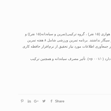
بدین منظور ۶۰ زن سالم غیرفعال بصورت داوطلبانه در تحقیق حاضر شرکت کردند و به طور تصادفی به چهار گروه کنترل(۱۵ نفر) ، گروه تمرین هوازی (۱۵ نفر) ، گروه ترکیبی(تمرین و سیاه‌دانه(۱۵ نفر)) و
گروه سیاه‌دانه(۱۵ نفر) با دامنه‌ی سنی (۵۰ الی ۵۵ سال) تقسیم شدند. نمونه ها کاملا سالم بودند و سابقه بیماری قلبی ـ عروقی و مصرف دارو و سیگار نداشتند. برنامه تمرین ورزشی شامل ۸ هفته تمرین
تمرینات سه جلسه در هفته و هر جلسه به مدت ۵۵ الی ۶۰ دقیقه اجرا شد. به منظور جمع­آوری اطلاعات مورد نیاز تحقیق از نرم‌افزار حافظه کاری
نتایج حاصل از تحقیق حاضر نشان داد که تمرین هوازی با شدت متوسط بر عملکرد حافظه­کاری در گروه تمرین هوازی نسبت به گروه کنترل تأثیر دارد (۰۰۱/۰ p=). تأثیر مصرف سیاه‌دانه و همچنین ترکیب
Share