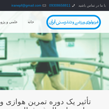
با ما در تماس باشید
09308658811
iranepf@gmail.com
خانه
علمی و پژو
تأثیر یک دوره تمرین هوازی و