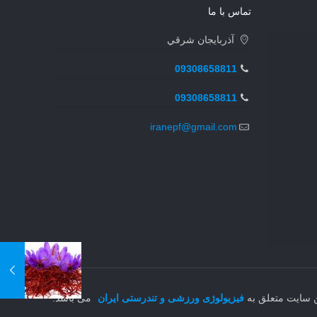
تماس با ما
آذربايجان شرقي
09308658811
09308658811
iranepf@gmail.com
ن سایت متعلق به
فیزیولوژی ورزشی و تندرستی ایران
می باشد.