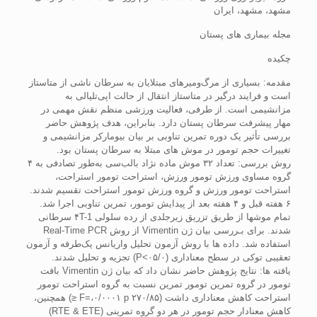
مشهد، مشهد، ایران
مجله بیماری های پستان
چکیده
مقدمه: بسیاری از مرگ‌ومیرهای مبتلایان به سرطان ناشی از متاستاز
است و فرایند درگیر در متاستاز انتقال از حالت اپی‌تلیالی به
مزانشیمی است. از طرفی، فعالیت ورزشی منظم نقش مهمی در
مهار پیشرفت سرطان پستان دارد. بنابراین، هدف پژوهش حاضر
بررسی تأثیر یک دوره تمرین تناوبی بر بیان بیومارکر مزانشیمی و
تغییرات حجم تومور در موش‏ های مبتلا به سرطان پستان بود.
روش بررسی: تعداد ۳۲ موش ماده نژاد بالب‌سی به‌طور تصادفی به ۴
گروه مساوی ورزش تومور ورزش، استراحت تومور استراحت،
استراحت تومور ورزش و گروه ورزش تومور استراحت تقسیم شدند.
۶ هفته قبل و ۴ هفته بعد از پیدایش تومور، تمرین تناوبی اجرا شد.
تمام موش‏‏ها از طریق تزریق زیرجلدی از رده سلولی ۴T-1 سرطانی
شدند. برای بـررسی بیان ژن Vimentin از روش Real-Time PCR
استفاده شد. داده‏ ها با روش آزمون‏ تحلیل واریانس یک‌طرفه و آزمون
تعقیبی توکی در سطح معنا‏داری (۰۵/۰>P) تجزیه ‌و تحلیل شدند.
یافته‏ ها: نتایج پژوهش حاضر نشان داد که بیان ژن Vimentin بافت
تومور در گروه تمرین تومور تمرین نسبت به گروه استراحت تومور
استراحت کاهش معناداری داشت (۲۷۰/۸۵ F=،۰/۰۰۰۱ p ≤) همچنین،
کاهش معنادار حجم تومور در هر دو گروه تمرینی (RTE & ETE)