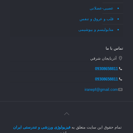
عصبی-عضلانی
قلب و عروق و تنفس
متابولیسم و بیوشیمی
تماس با ما
آذربايجان شرقي
09308658811
09308658811
iranepf@gmail.com
تمام حقوق این سایت متعلق به
فیزیولوژی ورزشی و تندرستی ایران
می باشد.