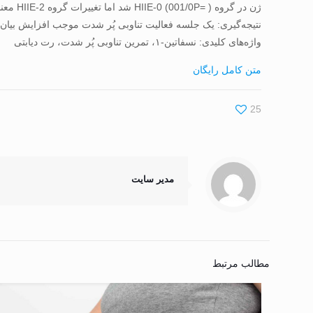
ژن در گروه HIIE-0 (001/0P= ) شد اما تغییرات گروه HIIE-2 معنادار نشد (۲۳۴/۰P= ).
نتیجه‌گیری: یک جلسه فعالیت تناوبی پُر شدت موجب افزایش بیان هیپوتالاموسی نسفاتین-۱ در رت‌های نر ویستار 
واژه‌های کلیدی: نسفاتین-۱، تمرین تناوبی پُر شدت، رت دیابتی
متن کامل رایگان
25
مدیر سایت
مطالب مرتبط