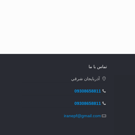
تماس با ما
آذربايجان شرقي
09308658811
09308658811
iranepf@gmail.com