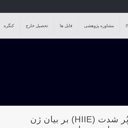
مشاوره پژوهشی
فایل ها
تحصیل خارج
کنگره
تأثیر یک جلسه تمرین تناوبی پُر شدت (HIIE) بر بیان ژن