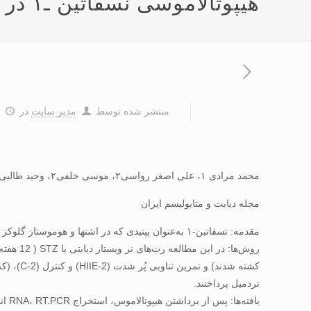
هیپوتالاموسی نسفاتین ـ۱ در رت‌های نر دیابتی
منتشر شده توسط
مدیر سایت
در
۷
محمد مرادی ۱، علی اصغر رواسی۲، موسی خلفی۲، وحید طالبی۲
مجله دیابت و متابولیسم ایران
مقدمه: نسفاتین-۱ به‌عنوان پپتیدی که در اشتها و هوموستاز گلوکز دخالت دارد شناخته شده است. بنابراین هدف پژوهش حاضر بررسی تأثیر فعالیت ورزشی حاد بر بیان ژن نسفاتین-۱ در رت‌های دیابتی است.
تردمیل پرداختند.