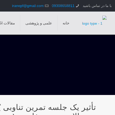
با ما در تماس باشید
09308658811
iranepf@gmail.com
خانه
علمی و پژوهشی
مقالات ISI