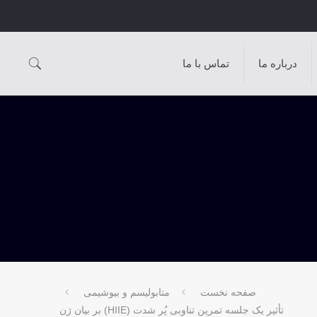
درباره ما
تماس با ما
صفحه نخست
متابولیسم و بیوشیمی
تأثیر یک جلسه تمرین تناوبی پُر شدت (HIIE) بر بیان ژن