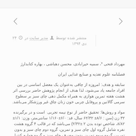
منتشر شده توسط
مدیر سایت
در
۲۴
دی ۱۳۹۴
مهرداد فتحی *، سمیه خیرابادی، محسن دهباشی ، بهاره کتابدارژ
فصلنامه علوم تغذیه و صنایع غذایی ایران
سابقه و هدف: امروزه از چاقی به‌عنوان یک معضل اساسی در بین
افراد جامعه یاد می‌شود، ‌لذا هدف از انجام پژوهش حاضر بررسی اثر
هشت هفته تمرین هوازی به همراه مکمل دهی چای سبز بر سطوح
سرمی گالانین و پروفایل چربی خون زنان چاق غیر ورزشکار می‌باشد.
مواد و روش‌ها: تحقیق حاضر از نوع نیمه تجربی است و در برگیرنده
۳۲ زن (سن : ۸/۶± ۶۲/۳۲ سال، قد: ۶/۰±۱/۱۶۰ سانتی‌متر، وزن: ۱/۱±
۸/۸۲، شاخص توده بدن ۲ ±۲/۳۲) می‌باشد که در قالب ۴ گروه هشت
نفره شامل گروه اول چای سبز و تمرین، گروه دوم چای سبز و بدون
تمرین، گروه سوم تمرین بدون مصرف چای سبز و گروه چهارم کنترل