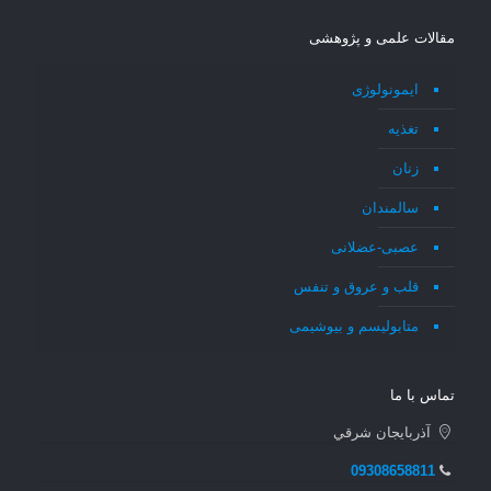
مقالات علمی و پژوهشی
ایمونولوژی
تغذیه
زنان
سالمندان
عصبی-عضلانی
قلب و عروق و تنفس
متابولیسم و بیوشیمی
تماس با ما
آذربايجان شرقي
09308658811