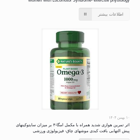
Women With Locomotor Syndrome- exercise physiology
اطلاعات بیشتر
۱۰ بهمن ۱۴۰۴
اثر تمرین هوازی شدید همراه با مکمل امگا-۳ بر میزان سایتوکینهای
پیش التهابی بافت کبدی موشهای چاق- فیزیولوژی ورزشی