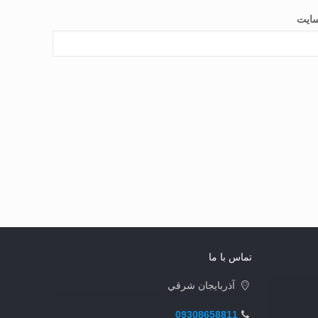
ایت
تماس با ما
آذربايجان شرقي
09308658811