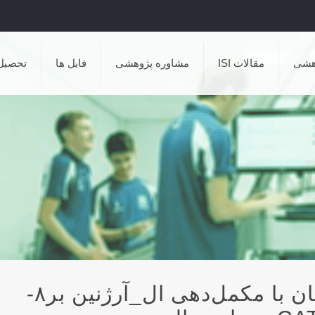
هشی
مقالات ISI
مشاوره پژوهشی
فایل ها
تحصیل
تأثیر هشت هفته تمرین همزمان با مکمل‌دهی ال_آرژنین بر۸-