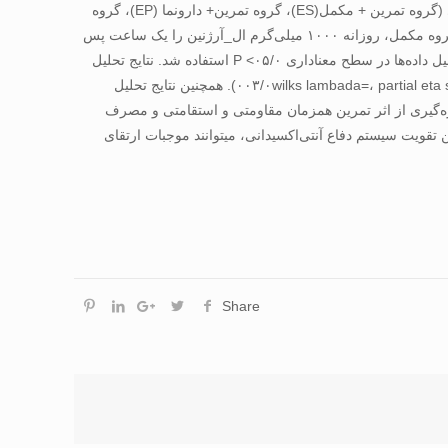
سال، قد ۲۲/۳ ± ۳۸/۱۶۸ سانتی‌متر و وزن ۹۹/۴ ± ۴۵/۷۰ کیلوگرم به‌طور داوطلبانه و هدفمند، انتخاب و به‌صورت تصادفی به چهار گروه ۱۱ نفری (گروه تمرین + مکمل(ES)، گروه تمرین+ دارونما (EP)، گروه
مکمل و گروه کنترل) تقسیم شدند. گروه‌های تمرین، هشت هفته پروتکل تمرین را هر هفته سه جلسه، یک روز در میان انجام دادند. گروه ES و گروه مکمل، روزانه ۱۰۰۰ میلی‌گرم ال_آرژنین را یک ساعت پس
از صبحانه، و یک ساعت پیش از تمرین، مصرف کردند. از روش الایزا برای اندازه‌گیری متغیرهای بیوشیمیایی و از آزمون تحلیل واریانس برای تحلیل داده‌ها در سطح معناداری ۰۵/۰> P استفاده شد. نتایج تحلیل
واریانس چندمتغیره، تأثیر معنادار گروه بر متغیر پنهان فشار اکسایشی (SOD، CAT، GPX و ۸-isoPGF2α) را نشان داد (۰۰۳/۰wilks lambada=، partial eta square=0/86، P<0/001). همچنین نتایج تحلیل
ود (۰۰۱/۰>P). براساس یافته‌های پژوهش، سالمندان با بهره‌گیری از اثر تمرین همزمان مقاومتی و استقامتی و مصرف
ن تقویت سیستم دفاع آنتی‌اکسیدانی، می‏توانند موجبات ارتقای
Share