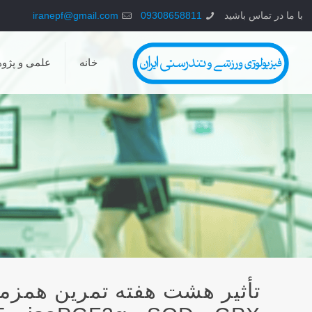
با ما در تماس باشید
09308658811
iranepf@gmail.com
خانه
علمی و پژو