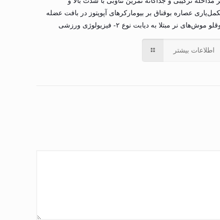
ر مداخله ترکیبی و جداگانه تمرین تناوبی با شدت بالا و
مل‌یاری عصاره بوقناق بر بیومارکرهای آپوپتوز در بافت عضله
لو موش‌های نر مبتلا به دیابت نوع ۲- فیزیولوژی ورزشی
اطلاعات بیشتر