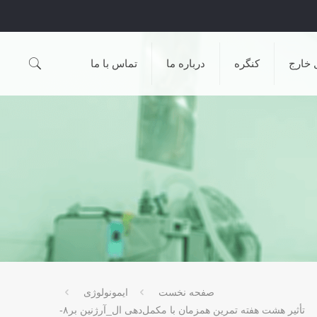
 خارج
کنگره
درباره ما
تماس با ما
صفحه نخست
ایمونولوژی
تأثیر هشت هفته تمرین همزمان با مکمل‌دهی ال_آرژنین بر۸-