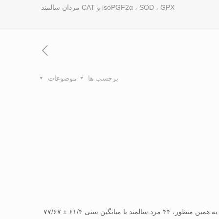
isoPGF2α ، SOD ، GPX و CAT مردان سالمند
برچسب ها
موضوعات
هدف از پژوهش حاضر بررسی تأثیر هشت هفته تمرین همزمان با مکمل یاری ال_آرژنین بر SOD، CAT GPX و ۸-isoPGF2α مردان سالمند بود. به همین منظور، ۴۴ مرد سالمند با میانگین سنی ۶۱/۴ ± ۷۷/۶۷