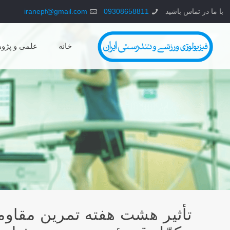
با ما در تماس باشید
09308658811
iranepf@gmail.com
خانه
علمی و پژو
تأثیر هشت هفته تمرین مقاومت