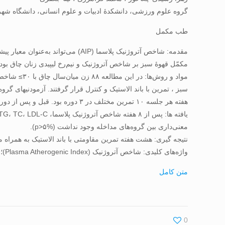
گروه علوم ورزشی، دانشکدۀ ادبیات و علوم انسانی، دانشگاه شهر
طب مکمل
مقدمه: شاخص آتروژنیک پلاسما (AIP
مکمّل قهوۀ سبز بر شاخص آتروژنیک و نیم‌رخ لیپیدی زنان چاق بود.
هفته هر جلسه ۱۰ تمرین مختلف در ۳ دوره بود. قبل و پس از دورۀ تمرین، غلظت سرمی TG، TC، HDL-C، LDL-C و AIP نمونه‌ها ارزیابی شد. میانگین بین گروه‌ها با تحلیل واریانس دوطرفه مقایسه شد.
معنی‌داری بین گروه‌های مداخله وجود نداشت (%۵<p).
نتیجه ­گیری: هشت هفته تمرین مقاومتی با باند الاستیک به همراه م
واژه‌های کلیدی: شاخص آتروژنیک (Plasma Atherogenic Index)؛ تمرین مقاومتی با باند الاستیک؛ مکمّل قهوۀ سبز؛ زنان چاق
متن کامل
0