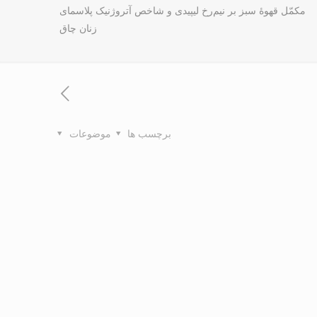
مکمّل قهوۀ سبز بر نیم‌رخ لیپیدی و شاخص آتروژنیک پلاسمای
زنان چاق
برچسب ها
موضوعات