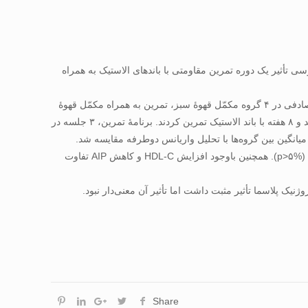
ین تحقیق، بررسی تأثیر یک دوره تمرین مقاومتی با باندهای الاستیک به همراه
مواد و روش‌ها: در این مطالعه ۸۸ زن میان‌سال چاق با ۳۰≥ شاخص تودۀ ­بدنی شرکت کردند. نمونه‌ها رضایت‌نامۀ کتبی را امضا کردند و به‌طور تصادفی در ۴ گروه مکمّل قهوۀ سبز، تمرین به همراه مکمّل قهوۀ
سبز ، تمرین با باند الاستیک و کنترل قرار گرفتند. آزمودنی­های گروه‌های تجربی روزانه ۴۰۰ میلی‌گرم کپسول حاوی عصارۀ قهوۀ سبز دریافت کردند و ۸ هفته با باند الاستیک تمرین کردند. برنامۀ تمرین، ۳ جلسه در
یافته ­ها: پس از ۸ هفته شاخص آتروژنیک پلاسما، TG، TC، LDL-C، وزن، BMI و درصد چربی بین گروه‌ها کاهش یافت اما تفاوت آن معنی‌دار نبود (%۵<p). همچنین باوجود افزایش HDL-C و کاهش AIP تفاوت
یک پلاسما تأثیر مثبت داشت اما تأثیر آن معنی‌دار نبود.
Share