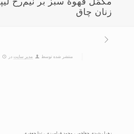
مکمّل قهوۀ سبز بر نیم‌رخ لی
زنان چاق
منتشر شده توسط
مدیر سایت
در
۱
زهرا رشیدی چغاخور ، محمد فرامرزی ، تینا جعفری