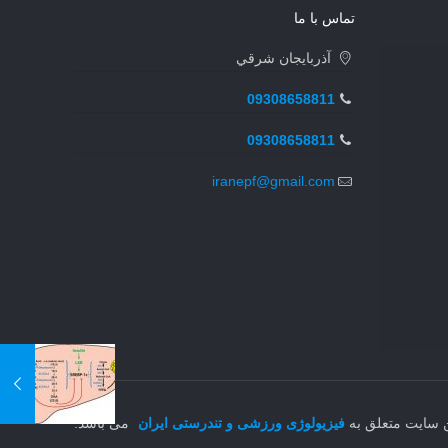
تماس با ما
آذربايجان شرقي
09308658811
09308658811
iranepf@gmail.com
ن سایت متعلق به
فیزیولوژی ورزشی و تندرستی ایران
می باشد.