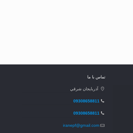
تماس با ما
آذربايجان شرقي
09308658811
09308658811
iranepf@gmail.com