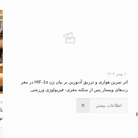
۱۰ بهمن ۱۴۰۴
اثر تمرین هوازی و تزریق آدنوزین بر بیان ژن HIF-1α در مغز
رت‌های ویستار پس از سکته مغزی- فیزیولوژی ورزشی
۱۷ آبان ۴
اطلاعات بیشتر
B
تود