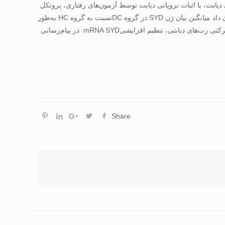
رین‌کرده (DT)، دیابتی تمرین‌نکرده (DC) و کنترل سالم (HC) قرار گرفتند. دو هفته پس از تزریق STZ برای القای دیابت، با اثبات نروپاتی دیابت توسط آزمون‌های رفتاری، پروتکل
تمرین استقامتی اجرا شد. سپس نورون‌های حرکتی L4-L6 بافت نخاع استخراج، و بیان ژنSYD به روش Real time-PCR بررسی شد. نتایج نشان داد میانگین بیان ژن SYD در گروه DCنسبت به گروه HC به‌طور
معنا‌داری بالاتر بود. بیان ژن SYD در گروه DT نسبت به گروه DCنیز به‌طور معنا‌داری کمتر بود. به‌طور کلی می‌توان نتیجه‌ گرفت در نورون‌های حرکتی رت‌های دیابتی، تنظیم افزایشیmRNA SYD در پیام‌رسانی
Share