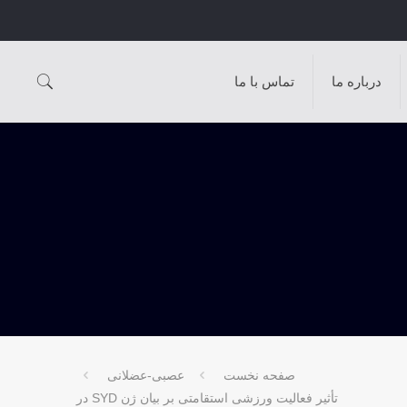
درباره ما
تماس با ما
صفحه نخست
عصبی-عضلانی
تأثیر فعالیت ورزشی استقامتی بر بیان ژن SYD در