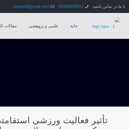
با ما در تماس باشید
09308658811
iranepf@gmail.com
خانه
علمی و پژوهشی
مقالات ISI